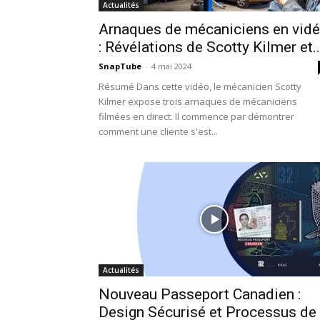
Actualités
Arnaques de mécaniciens en vid
: Révélations de Scotty Kilmer et..
SnapTube
-
4 mai 2024
Résumé Dans cette vidéo, le mécanicien Scotty
Kilmer expose trois arnaques de mécaniciens
filmées en direct. Il commence par démontrer
comment une cliente s'est...
Actualités
Nouveau Passeport Canadien :
Design Sécurisé et Processus de