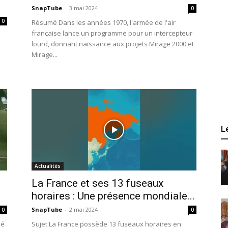
SnapTube
-
3 mai 2024
0
0
Résumé Dans les années 1970, l'armée de l'air
française lance un programme pour un intercepteur
lourd, donnant naissance aux projets Mirage 2000 et
Mirage...
L
Actualités
La France et ses 13 fuseaux
horaires : Une présence mondiale...
SnapTube
-
2 mai 2024
0
0
lé
Sujet La France possède 13 fuseaux horaires en