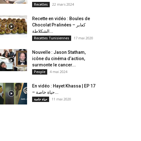
22 mars 2024
Recettes
Recette en vidéo : Boules de
Chocolat Pralinées – كعابر
الشكلاطة...
17 mai 2020
Recettes Tunisiennes
Nouvelle : Jason Statham,
icône du cinéma d’action,
surmonte le cancer...
4 mai 2024
People
En vidéo : Hayet Khassa | EP 17
– حياة خاصة...
11 mai 2020
حياة خاصة