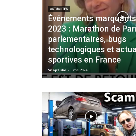
ACTUALITÉS
Événements marquants
2023 : Marathon de Pari
parlementaires, bugs
technologiques et actua
sportives en France
SnapTube
-
5 mai 2024