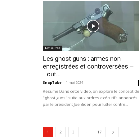
Actualités
Les ghost guns : armes non
enregistrées et controversées –
Tout...
SnapTube
-
1 mai 2024
Résumé Dans cette vidéo, on explore le concept d
"ghost guns" suite aux ordres exécutifs annoncés
par le président Joe Biden pour lutter contre...
...
1
2
3
17