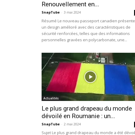
Renouvellement en...
SnapTube
-
3 mai 2024
Résumé Le nouveau passeport canadien présente
un design amélioré avec des caractéristiques de
sécurité renforcées, telles que des informations
personnelles gravées en polycarbonate, une...
Actualités
Le plus grand drapeau du monde
dévoilé en Roumanie : un...
SnapTube
-
2 mai 2024
Sujet Le plus grand drapeau du monde a été dévoi