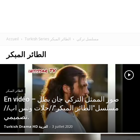
Turkish Series مسلسل تركي
الطائر المبكر
Accueil
الطائر المبكر
الطائر المبكر
En vidéo – صور الممثل التركي جان بطل
مسلسل"الطائر المبكر"//حلات وتس اب//
تصميمي.
3 juillet 2020
-
Turkish Drama HD العربية