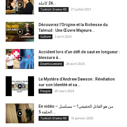
26 كاملة...
27 juillet 2021
Turkish Drama HD
Découvrez l’Origine et la Richesse du
Talmud : Une Œuvre Majeure...
2 avril 2024
Culture
Accident lors d’un défi de saut en longueur :
blessure à...
28 avril 2024
Divertissement
Le Mystère d’Andrew Dawson : Révélation
sur son Identité et sa...
29 mars 2024
People
En vidéo – من هو القاتل الحقيقي؟ – مسلسل
الحلقة 5...
10 janvier 2020
Turkish Drama HD