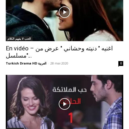
الحب لا يفهم الكلام
En vidéo – اغنيه " دنيته وحشاني " عرض من
مسلسل"...
Turkish Drama HD العربية
-
28 mai 2020
0