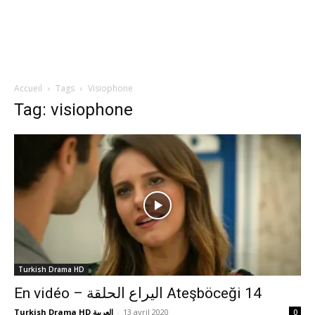
Accueil
Tags
Visiophone
Tag: visiophone
Turkish Drama HD
En vidéo – اليراع الحلقة Ateşböceği 14
Turkish Drama HD العربية
-
13 avril 2020
0