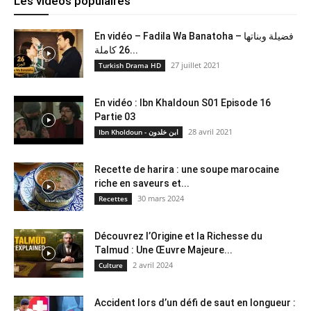
Les vidéos populaires
En vidéo – Fadila Wa Banatoha – فضيلة وبناتها
26 كاملة...
27 juillet 2021
Turkish Drama HD
En vidéo : Ibn Khaldoun S01 Episode 16
Partie 03
28 avril 2021
Ibn Kholdoun - ابن خلدون
Recette de harira : une soupe marocaine
riche en saveurs et...
30 mars 2024
Recettes
Découvrez l’Origine et la Richesse du
Talmud : Une Œuvre Majeure...
2 avril 2024
Culture
Accident lors d’un défi de saut en longueur :