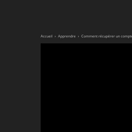
Ne
sé
Accueil
Apprendre
Comment récupérer un compte S
pa
Sn