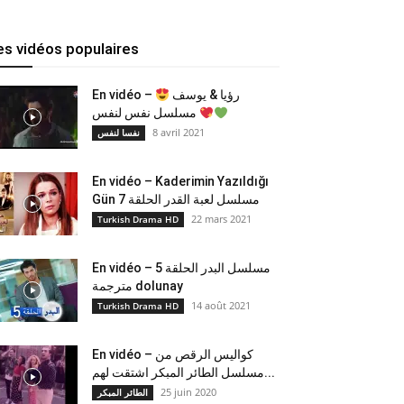
es vidéos populaires
En vidéo –
رؤيا & يوسف
مسلسل نفس لنفس
8 avril 2021
نفسا لنفس
En vidéo – Kaderimin Yazıldığı
Gün مسلسل لعبة القدر الحلقة 7
22 mars 2021
Turkish Drama HD
En vidéo – مسلسل البدر الحلقة 5
مترجمة dolunay
14 août 2021
Turkish Drama HD
En vidéo – كواليس الرقص من
مسلسل الطائر المبكر اشتقت لهم...
25 juin 2020
الطائر المبكر