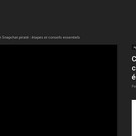
t
lectionnées
napchat piraté : étapes et conseils essentiels
r
A
C
apTube
c
é
Pa