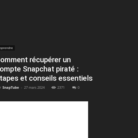
pprendre
omment récupérer un
ompte Snapchat piraté :
tapes et conseils essentiels
r
SnapTube
-
27 mars 2024
2371
0