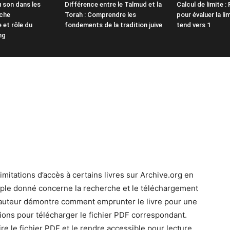
 son dans les
Différence entre le Talmud et la
Calcul de limite :
oche
Torah : Comprendre les
pour évaluer la li
et rôle du
fondements de la tradition juive
tend vers 1
ng
mitations d’accès à certains livres sur Archive.org en
ple donné concerne la recherche et le téléchargement
. L’auteur démontre comment emprunter le livre pour une
itions pour télécharger le fichier PDF correspondant.
aire le fichier PDF et le rendre accessible pour lecture.