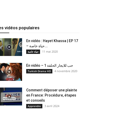
es vidéos populaires
En vidéo : Hayet Khassa | EP 17
– حياة خاصة...
11 mai 2020
حياة خاصة
En vidéo – حب للايجار الحلقة 1
4 novembre 2020
Turkish Drama HD
Comment déposer une plainte
en France: Procédure, étapes
et conseils
3 avril 2024
Apprendre