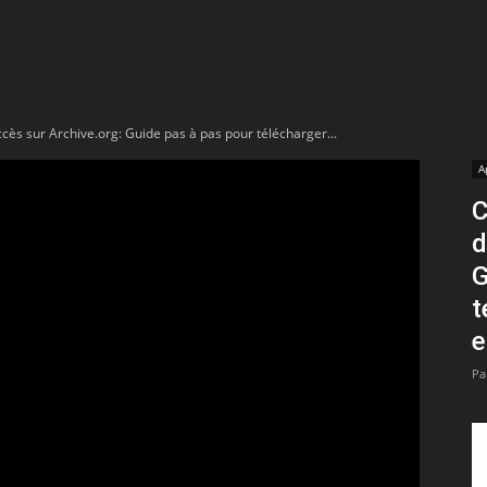
t
lectionnées
ccès sur Archive.org: Guide pas à pas pour télécharger...
r
A
C
apTube
d
G
t
e
Pa