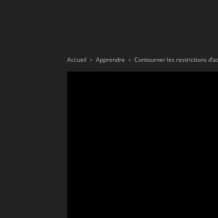
Ne
sé
Accueil
Apprendre
Contourner les restrictions d’a
pa
Sn