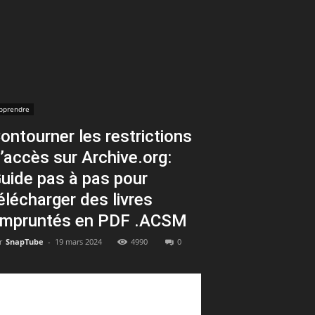
pprendre
ontourner les restrictions
’accès sur Archive.org:
uide pas à pas pour
élécharger des livres
mpruntés en PDF .ACSM
r
SnapTube
-
19 mars 2024
4990
0