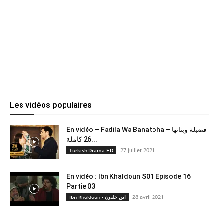
Les vidéos populaires
En vidéo – Fadila Wa Banatoha – فضيلة وبناتها
26 كاملة...
27 juillet 2021
Turkish Drama HD
En vidéo : Ibn Khaldoun S01 Episode 16
Partie 03
28 avril 2021
Ibn Kholdoun - ابن خلدون