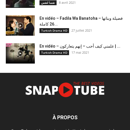
8 avril 2021
نفسا لنفس
En vidéo – Fadila Wa Banatoha – فضيلة وبناتها
26 كاملة...
27 juillet 2021
Turkish Drama HD
En vidéo – علمني كيف أحب – إنهم يتعاركون ​| ...
17 mai 2021
Turkish Drama HD
À PROPOS