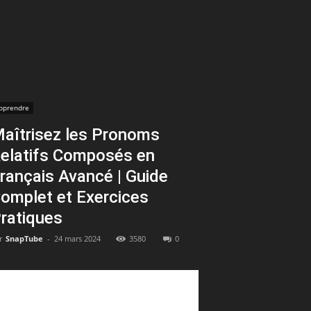
pprendre
aîtrisez les Pronoms
elatifs Composés en
rançais Avancé | Guide
omplet et Exercices
ratiques
r
SnapTube
-
24 mars 2024
3580
0