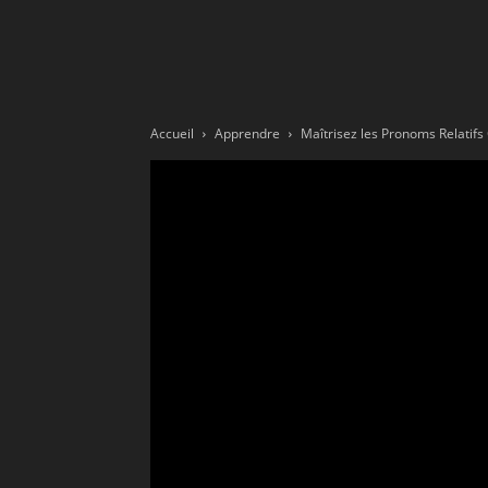
Ne
sé
Accueil
Apprendre
Maîtrisez les Pronoms Relatif
pa
Sn