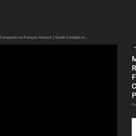
t
lectionnées
s Composés en Français Avancé | Guide Complet et...
r
A
M
apTube
R
F
C
P
Pa