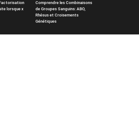
 Factorisation
Comprendre les Combinaisons
mite lorsque x
de Groupes Sanguins: ABO,
Rhésus et Croisements
Génétiques