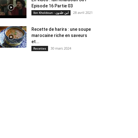
Episode 16 Partie 03
28 avril 2021
Ibn Kholdoun - ابن خلدون
Recette de harira : une soupe
marocaine riche en saveurs
et...
30 mars 2024
Recettes