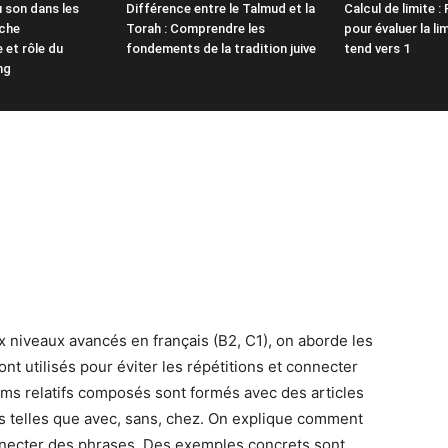
 son dans les
Différence entre le Talmud et la
Calcul de limite :
oche
Torah : Comprendre les
pour évaluer la li
et rôle du
fondements de la tradition juive
tend vers 1
ng
 niveaux avancés en français (B2, C1), on aborde les
 utilisés pour éviter les répétitions et connecter
ms relatifs composés sont formés avec des articles
ons telles que avec, sans, chez. On explique comment
onnecter des phrases. Des exemples concrets sont