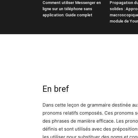
Comment utiliser Messenger en
Propagation du
ligne sur un téléphone sans
solides : Appr
application: Guide complet
macroscopique 
module de You
En bref
Dans cette leçon de grammaire destinée aux
pronoms relatifs composés. Ces pronoms sont
des phrases de manière efficace. Les prono
définis et sont utilisés avec des prépositi
les utiliser pour substituer des noms et c