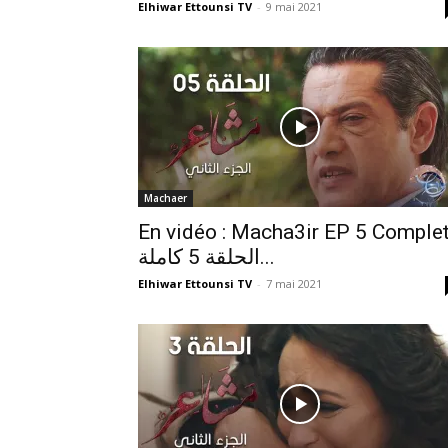
Elhiwar Ettounsi TV
-
9 mai 2021
Machaer
En vidéo : Macha3ir EP 5 Complet
الحلقة 5 كاملة...
Elhiwar Ettounsi TV
-
7 mai 2021