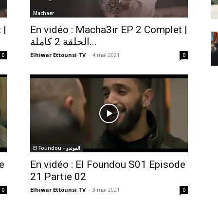
Machaer
 |
En vidéo : Macha3ir EP 2 Complet |
الحلقة 2 كاملة...
Elhiwar Ettounsi TV
-
4 mai 2021
0
0
El Foundou - الفوندو
e
En vidéo : El Foundou S01 Episode
21 Partie 02
Elhiwar Ettounsi TV
-
3 mai 2021
0
0