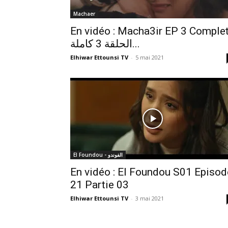
Machaer
En vidéo : Macha3ir EP 3 Complet
الحلقة 3 كاملة...
Elhiwar Ettounsi TV
-
5 mai 2021
El Foundou - الفوندو
En vidéo : El Foundou S01 Episod
21 Partie 03
Elhiwar Ettounsi TV
-
3 mai 2021