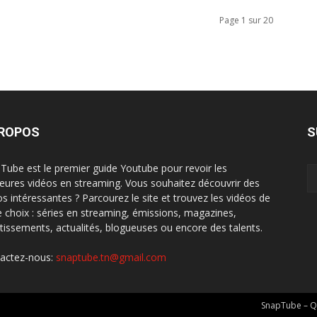
Page 1 sur 20
PROPOS
S
Tube est le premier guide Youtube pour revoir les
leures vidéos en streaming. Vous souhaitez découvrir des
os intéressantes ? Parcourez le site et trouvez les vidéos de
e choix : séries en streaming, émissions, magazines,
rtissements, actualités, blogueuses ou encore des talents.
actez-nous:
snaptube.tn@gmail.com
SnapTube – Q