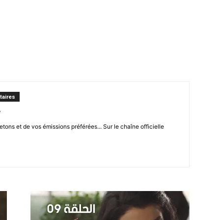
t
lectionnées
r
aires
apTube
/
letons et de vos émissions préférées... Sur le chaîne officielle