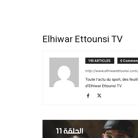
Ne
sé
Elhiwar Ettounsi TV
pa
193 ARTICLES
0 Comment
Sn
http://www.elhiwarettounsi.com
Toute l'actu du sport, des feuil
d'Elhiwar Ettounsi TV