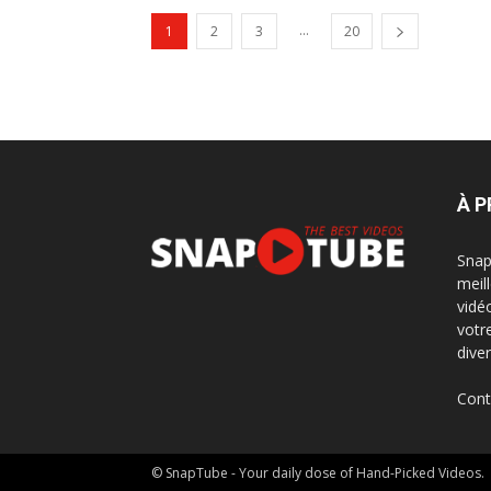
...
1
2
3
20
À 
Snap
meil
vidé
votr
dive
Cont
© SnapTube - Your daily dose of Hand-Picked Videos.