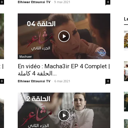
Elhiwar Ettounsi TV
-
9 mai 2021
0
0
L
Machaer
 |
En vidéo : Macha3ir EP 4 Complet |
الحلقة 4 كاملة...
Elhiwar Ettounsi TV
-
6 mai 2021
0
0