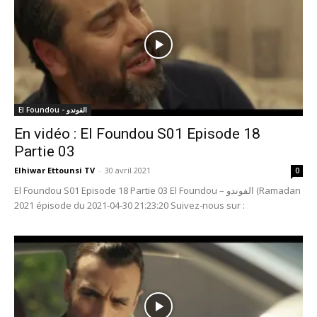
El Foundou - الفوندو
En vidéo : El Foundou S01 Episode 18
Partie 03
Elhiwar Ettounsi TV
-
30 avril 2021
0
El Foundou S01 Episode 18 Partie 03 El Foundou – الفوندو (Ramadan
2021 épisode du 2021-04-30 21:23:20 Suivez-nous sur :