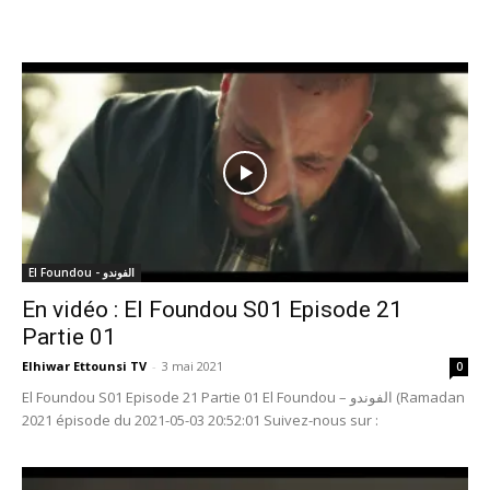
El Foundou - الفوندو
En vidéo : El Foundou S01 Episode 21
Partie 01
Elhiwar Ettounsi TV
-
3 mai 2021
0
El Foundou S01 Episode 21 Partie 01 El Foundou – الفوندو (Ramadan
2021 épisode du 2021-05-03 20:52:01 Suivez-nous sur :