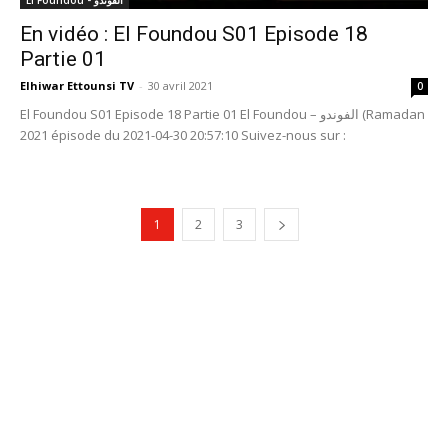
En vidéo : El Foundou S01 Episode 18
Partie 01
Elhiwar Ettounsi TV
-
30 avril 2021
0
El Foundou S01 Episode 18 Partie 01 El Foundou – الفوندو (Ramadan
2021 épisode du 2021-04-30 20:57:10 Suivez-nous sur :
1
2
3