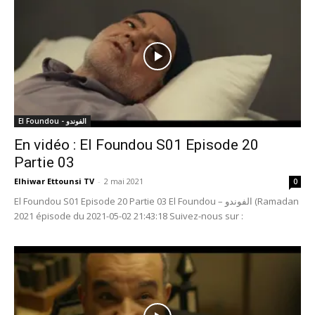
El Foundou - الفوندو
En vidéo : El Foundou S01 Episode 20
Partie 03
Elhiwar Ettounsi TV
-
2 mai 2021
0
El Foundou S01 Episode 20 Partie 03 El Foundou – الفوندو (Ramadan
2021 épisode du 2021-05-02 21:43:18 Suivez-nous sur :