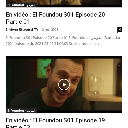
El Foundou - الفوندو
En vidéo : El Foundou S01 Episode 20
Partie 01
Elhiwar Ettounsi TV
-
2 mai 2021
0
El Foundou S01 Episode 20 Partie 01 El Foundou – الفوندو (Ramadan
2021 épisode du 2021-05-02 21:04:03 Suivez-nous sur :
El Foundou - الفوندو
En vidéo : El Foundou S01 Episode 19
Partie 03