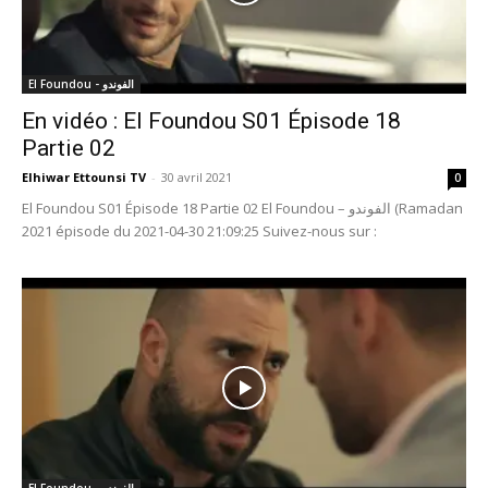
El Foundou - الفوندو
En vidéo : El Foundou S01 Épisode 18
Partie 02
Elhiwar Ettounsi TV
-
30 avril 2021
0
El Foundou S01 Épisode 18 Partie 02 El Foundou – الفوندو (Ramadan
2021 épisode du 2021-04-30 21:09:25 Suivez-nous sur :
El Foundou - الفوندو