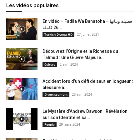
Les vidéos populaires
En vidéo – Fadila Wa Banatoha – فضيلة وبناتها
26 كاملة...
27 juillet 2021
Turkish Drama HD
Découvrez l’Origine et la Richesse du
Talmud : Une Œuvre Majeure...
2 avril 2024
Culture
Accident lors d’un défi de saut en longueur :
blessure à...
28 avril 2024
Divertissement
Le Mystère d’Andrew Dawson : Révélation
sur son Identité et sa...
29 mars 2024
People