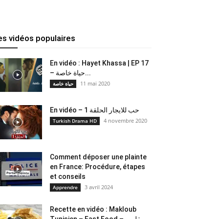
es vidéos populaires
En vidéo : Hayet Khassa | EP 17
– حياة خاصة...
11 mai 2020
حياة خاصة
En vidéo – حب للايجار الحلقة 1
4 novembre 2020
Turkish Drama HD
Comment déposer une plainte
en France: Procédure, étapes
et conseils
3 avril 2024
Apprendre
Recette en vidéo : Makloub
Tunisien – Fast Food – مقلوب...