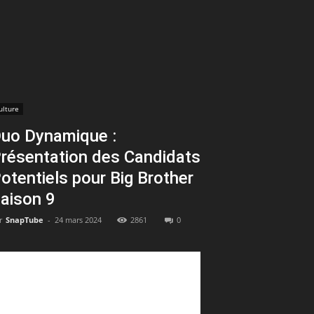
ulture
uo Dynamique :
résentation des Candidats
otentiels pour Big Brother
aison 9
r
SnapTube
-
24 mars 2024
2861
0