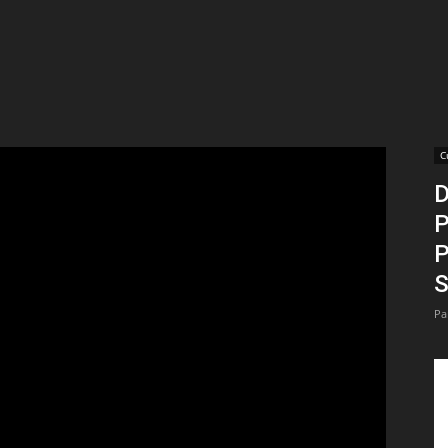
t
lectionnées
r
C
D
apTube
P
P
S
Pa