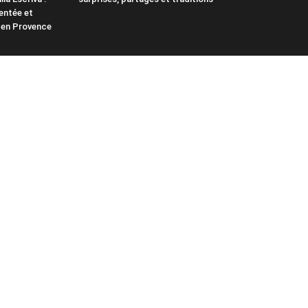
ntée et
s en Provence