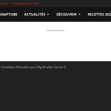
sement
Biographies des stars
apTube.tn
SNAPTUBE
ACTUALITÉS
DÉCOUVRIR
RECETTES 20
- Advertisement -
gardez
Candidats Potentiels pour Big Brother Saison 9
illeures
déos