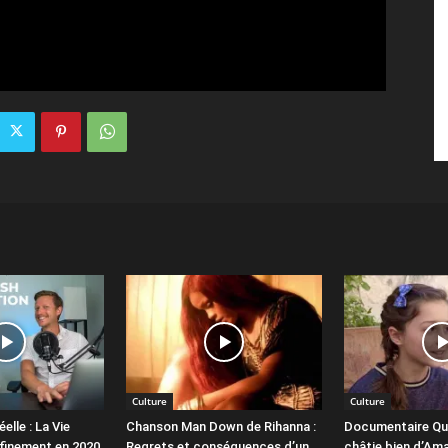
Culture
Culture
elle : La Vie
Chanson Man Down de Rihanna :
Documentaire Qui
finement en 2020
Regrets et conséquences d’un
châtie bien d’Amal