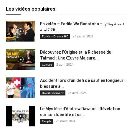
Les vidéos populaires
En vidéo – Fadila Wa Banatoha – فضيلة وبناتها
26 كاملة...
27 juillet 2021
Turkish Drama HD
Découvrez l’Origine et la Richesse du
Talmud : Une Œuvre Majeure...
2 avril 2024
Culture
Accident lors d’un défi de saut en longueur :
blessure à...
28 avril 2024
Divertissement
Le Mystère d’Andrew Dawson : Révélation
sur son Identité et sa...
29 mars 2024
People