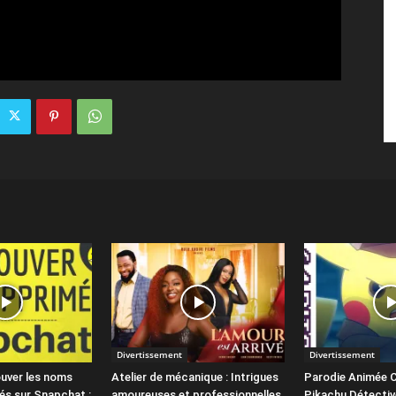
Divertissement
Divertissement
uver les noms
Atelier de mécanique : Intrigues
Parodie Animée C
és sur Snapchat :
amoureuses et professionnelles
Pikachu Détectiv