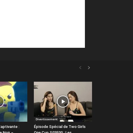
Divertissement
aptivante :
Épisode Spécial de Two Girls
e Noir –
One Cup S03E00 : Les