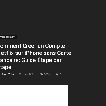
ivertissement
omment Créer un Compte
etflix sur iPhone sans Carte
ancaire: Guide Étape par
tape
r
SnapTube
-
27 mars 2024
7008
0