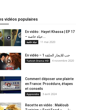
es vidéos populaires
En vidéo : Hayet Khassa | EP 17
– حياة خاصة...
11 mai 2020
حياة خاصة
En vidéo – حب للايجار الحلقة 1
4 novembre 2020
Turkish Drama HD
Comment déposer une plainte
en France: Procédure, étapes
et conseils
3 avril 2024
Apprendre
Recette en vidéo : Makloub
Tunisien – Fast Food – مقلوب...