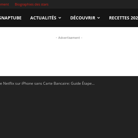
sement
Biographies des stars
apTube.tn
SNAPTUBE
ACTUALITÉS
DÉCOUVRIR
RECETTES 20
- Advertisement -
gardez
etflix sur iPhone sans Carte Bancaire: Guide Étape...
illeures
déos