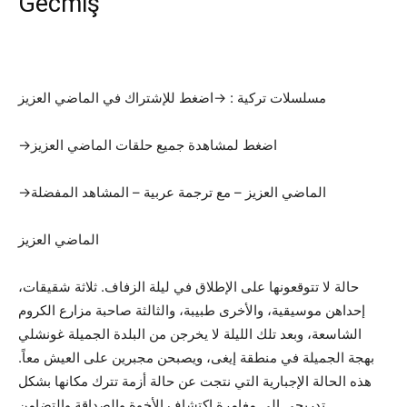
Gecmiş
مسلسلات تركية : →اضغط للإشتراك في الماضي العزيز
→اضغط لمشاهدة جميع حلقات الماضي العزيز
→الماضي العزيز – مع ترجمة عربية – المشاهد المفضلة
الماضي العزيز
حالة لا تتوقعونها على الإطلاق في ليلة الزفاف. ثلاثة شقيقات،
إحداهن موسيقية، والأخرى طبيبة، والثالثة صاحبة مزارع الكروم
الشاسعة، وبعد تلك الليلة لا يخرجن من البلدة الجميلة غونشلي
بهجة الجميلة في منطقة إيغى، ويصبحن مجبرين على العيش معاً.
هذه الحالة الإجبارية التي نتجت عن حالة أزمة تترك مكانها بشكل
تدريجي إلى مغامرة اكتشاف الأخوة والصداقة والتضامن