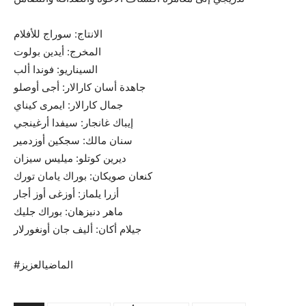
الانتاج: سوراج للأفلام
المخرج: أيدين بولوت
السيناريو: فوندا ألب
جاهدة أسان كارالار: أجى أوصلو
جمال كارالار: ايمرى كيناي
إيباك غانجار: سيفدا أرغينجي
سنان مالك: سجكين أوزدمير
ديرين كوتلو: ميليس سيزان
كنعان صويكان: بوراك يامان تورك
أزرا يلماز: أوزغى أوز أجار
ماهر دنيزهان: بوراك جليك
جيلام أكان: أليف جان أونغورلار
#الماضيالعزيز