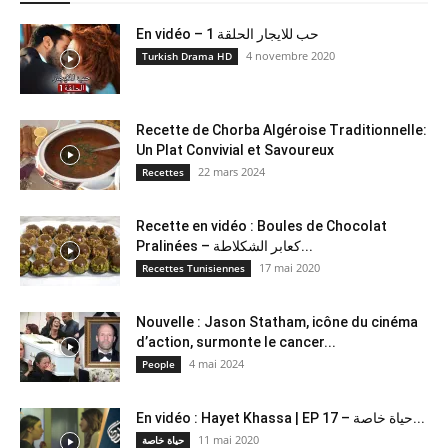
En vidéo – حب للايجار الحلقة 1
4 novembre 2020
Turkish Drama HD
Recette de Chorba Algéroise Traditionnelle:
Un Plat Convivial et Savoureux
22 mars 2024
Recettes
Recette en vidéo : Boules de Chocolat
Pralinées – كعابر الشكلاطة...
17 mai 2020
Recettes Tunisiennes
Nouvelle : Jason Statham, icône du cinéma
d’action, surmonte le cancer...
4 mai 2024
People
En vidéo : Hayet Khassa | EP 17 – حياة خاصة...
11 mai 2020
حياة خاصة