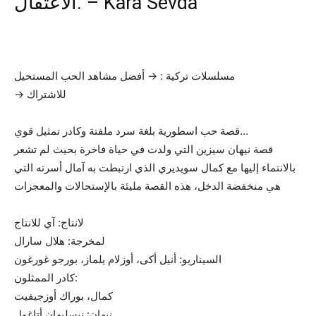
الاعتقال. – Kara Sevda
مسلسلات تركية : → أفضل مشاهد الحب المستحيل
→ للاشتراك
قصة حب اسطورية بلغة سرد ملفتة وكادر تمثيل قوي…
قصة نيهان سيزين التي ولدت في حياة فاخرة بحيث لم تشعر
بالانتماء إليها مع كمال سويديري الذي ارتبطت به آمال أسرته التي
هي منخفضة الدخل، هذه القصة مليئة بالإستحالات والمعجزات
لانتاج: آي للانتاج
لمخرجة: هلال سارال
السيناريو: أنيل أكى، أوزلام يلماز، بورجو غورغون
كادر الممثلون:
كمال، بوراك أوزجيفيت
نيهان: نيسليهان أتاغول