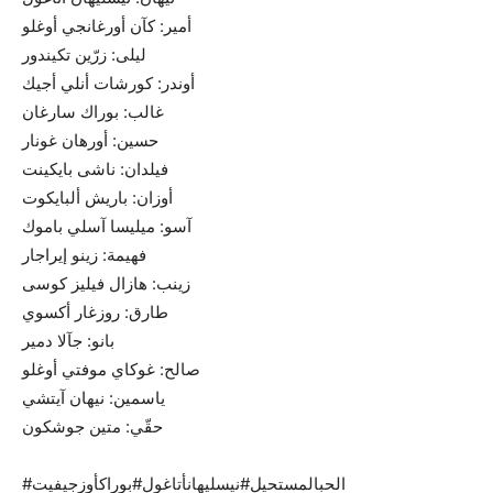
أمير: كآن أورغانجي أوغلو
ليلى: زرّين تكيندور
أوندر: كورشات أنلي أجيك
غالب: بوراك سارغان
حسين: أورهان غونار
فيلدان: ناشى بايكينت
أوزان: باريش ألبايكوت
آسو: ميليسا آسلي باموك
فهيمة: زينو إيراجار
زينب: هازال فيليز كوسى
طارق: روزغار أكسوي
بانو: جآلا دمير
صالح: غوكاي موفتي أوغلو
ياسمين: نيهان آيتشي
حقّي: متين جوشكون
#الحبالمستحيل#نيسليهانأتاغول#بوراكأوزجيفيت