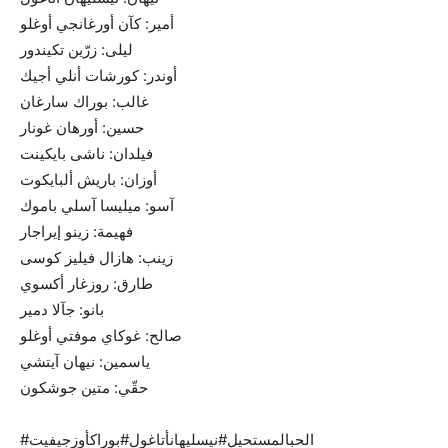
أمير: كآن أورغانجي أوغلو
ليلى: زرّين تكيندور
أوندر: كورشات أنلي أجيك
غالب: بوراك سارغان
حسين: أورهان غونار
فيلدان: ناشى بايكينت
أوزان: باريش ألبايكوت
آسو: ميليسا آسلي باموك
فهيمة: زينو إيراجار
زينب: هازال فيليز كوسى
طارق: روزغار أكسوي
بانو: جآلا دمير
صالح: غوكاي موفتي أوغلو
ياسمين: نيهان آيتشي
حقّي: متين جوشكون
#الحبالمستحيل#نيسليهانأتاغول#بوراكأوزجيفيت