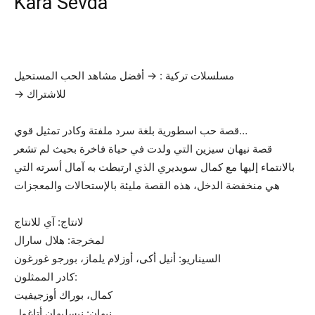
Kara Sevda
مسلسلات تركية : → أفضل مشاهد الحب المستحيل
→ للاشتراك
قصة حب اسطورية بلغة سرد ملفتة وكادر تمثيل قوي…
قصة نيهان سيزين التي ولدت في حياة فاخرة بحيث لم تشعر
بالانتماء إليها مع كمال سويديري الذي ارتبطت به آمال أسرته التي
هي منخفضة الدخل، هذه القصة مليئة بالإستحالات والمعجزات
لانتاج: آي للانتاج
لمخرجة: هلال سارال
السيناريو: أنيل أكى، أوزلام يلماز، بورجو غورغون
كادر الممثلون:
كمال، بوراك أوزجيفيت
نيهان: نيسليهان أتاغول