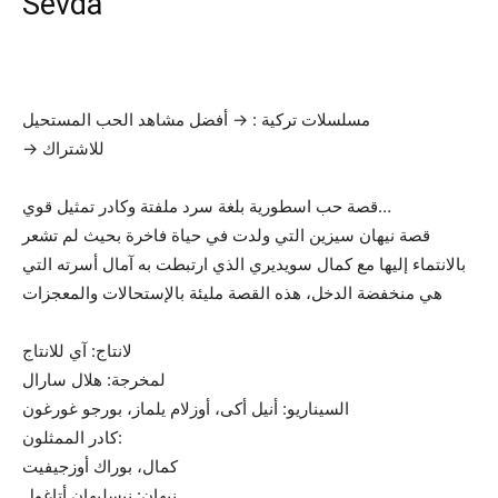
Sevda
مسلسلات تركية : → أفضل مشاهد الحب المستحيل
→ للاشتراك
قصة حب اسطورية بلغة سرد ملفتة وكادر تمثيل قوي…
قصة نيهان سيزين التي ولدت في حياة فاخرة بحيث لم تشعر
بالانتماء إليها مع كمال سويديري الذي ارتبطت به آمال أسرته التي
هي منخفضة الدخل، هذه القصة مليئة بالإستحالات والمعجزات
لانتاج: آي للانتاج
لمخرجة: هلال سارال
السيناريو: أنيل أكى، أوزلام يلماز، بورجو غورغون
كادر الممثلون:
كمال، بوراك أوزجيفيت
نيهان: نيسليهان أتاغول