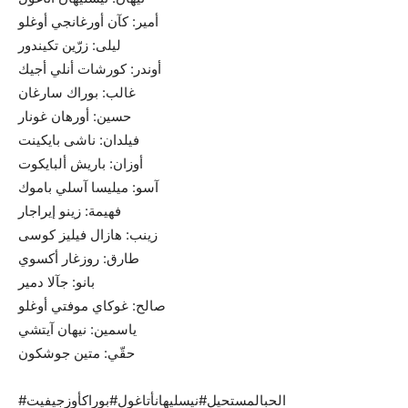
أمير: كآن أورغانجي أوغلو
ليلى: زرّين تكيندور
أوندر: كورشات أنلي أجيك
غالب: بوراك سارغان
حسين: أورهان غونار
فيلدان: ناشى بايكينت
أوزان: باريش ألبايكوت
آسو: ميليسا آسلي باموك
فهيمة: زينو إيراجار
زينب: هازال فيليز كوسى
طارق: روزغار أكسوي
بانو: جآلا دمير
صالح: غوكاي موفتي أوغلو
ياسمين: نيهان آيتشي
حقّي: متين جوشكون
#الحبالمستحيل#نيسليهانأتاغول#بوراكأوزجيفيت