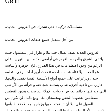
Gelin
مسلسلات تركية : حتى تشترك في العروس الجديدة
من أجل تشغيل جميع حلقات العروس الجديدة
العروس الجديد يصف نضال حب بيلا و هازار في إسطنبول حيث
يلتقي الشرق والغرب، للتجذر في أراضي بلاد ما بين النهرين. على
الرغم من وجود إصطدامات في هذا الصراع، فإن جوهره وأساسه
هو الحب. بيلا فتاة شابة ساذجة تتحدث أربع لغات، وهي متعلمة
جيدا، وترعرعت على جميع أنواع الأنشطة الفنية بفضل والدتها.
هازار، من ناحية أخرى، شاب يستمد شجاعته و جرأته من الأراضي
التي ولد فيها و دائما يعارض و يواجه الإملاءات. يجذب هذين القطبين
المتقابلين بعضهما البعض ويجتمعان معًا. ومع ذلك، لن يكون من
السهل على بيلا أن تستمتع بحبها وزواجها مع الاحتفاظ بأمها
الإسباني الأم النبيلة و والدها السفير المتقاعد من جهة، و والد هازار