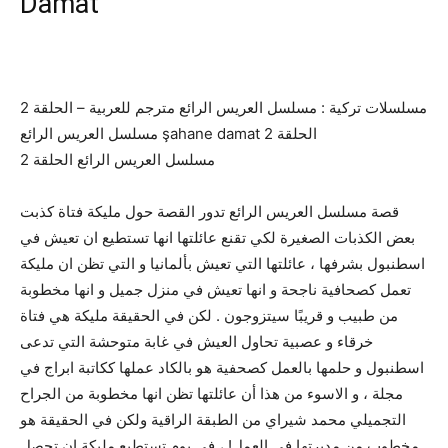
Damat
مسلسلات تركية : مسلسل العريس الرائع مترجم للعربية – الحلقة 2
مسلسل العريس الرائع şahane damat الحلقة 2
مسلسل العريس الرائع الحلقة 2
قصة مسلسل العريس الرائع تدور القصة حول مليكة فتاة كذبت
بعض الكذبات الصغيرة لكي تقنع عائلتها انها تستطيع ان تعيش في
اسطنبول بشرفها ، عائلتها التي تعيش بألمانيا و التي تظن ان مليكة
تعمل كصحافية ناجحة و انها تعيش في منزل جميل و انها مخطوبة
من طبيب و قريبًا سيتزوجون . لكن في الحقيقة مليكة هي فتاة
خرقاء و عصبية تحاول العيش في غابة متوحشة التي تدعى
اسطنبول و حلمها بالعمل كصحفية هو بالكاد عملها ككاتبة ابراج في
مجلة ، و الاسوء من هذا أن عائلتها تظن انها مخطوبة من الجراح
التجميلي محمد شيراي من الطبقة الراقية ولكن في الحقيقة هو
مخطوب من مديرتها في العمل! ، في يوم تستطيع مليكة ان تحصل