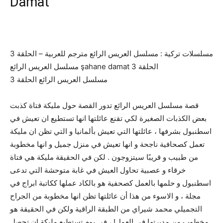
Damat
مسلسلات تركية : مسلسل العريس الرائع مترجم للعربية – الحلقة 3
مسلسل العريس الرائع şahane damat الحلقة 3
مسلسل العريس الرائع الحلقة 3
قصة مسلسل العريس الرائع تدور القصة حول مليكة فتاة كذبت
بعض الكذبات الصغيرة لكي تقنع عائلتها انها تستطيع ان تعيش في
اسطنبول بشرفها ، عائلتها التي تعيش بألمانيا و التي تظن ان مليكة
تعمل كصحافية ناجحة و انها تعيش في منزل جميل و انها مخطوبة
من طبيب و قريبًا سيتزوجون . لكن في الحقيقة مليكة هي فتاة
خرقاء و عصبية تحاول العيش في غابة متوحشة التي تدعى
اسطنبول و حلمها بالعمل كصحفية هو بالكاد عملها ككاتبة ابراج في
مجلة ، و الاسوء من هذا أن عائلتها تظن انها مخطوبة من الجراح
التجميلي محمد شيراي من الطبقة الراقية ولكن في الحقيقة هو
مخطوب من مديرتها في العمل! ، في يوم تستطيع مليكة ان تحصل