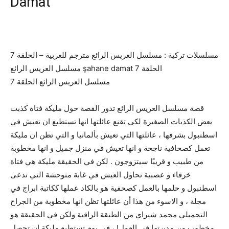
Damat
مسلسلات تركية : مسلسل العريس الرائع مترجم للعربية – الحلقة 7
مسلسل العريس الرائع şahane damat الحلقة 7
مسلسل العريس الرائع الحلقة 7
قصة مسلسل العريس الرائع تدور القصة حول مليكة فتاة كذبت
بعض الكذبات الصغيرة لكي تقنع عائلتها انها تستطيع ان تعيش في
اسطنبول بشرفها ، عائلتها التي تعيش بألمانيا و التي تظن ان مليكة
تعمل كصحافية ناجحة و انها تعيش في منزل جميل و انها مخطوبة
من طبيب و قريبًا سيتزوجون . لكن في الحقيقة مليكة هي فتاة
خرقاء و عصبية تحاول العيش في غابة متوحشة التي تدعى
اسطنبول و حلمها بالعمل كصحفية هو بالكاد عملها ككاتبة ابراج في
مجلة ، و الاسوء من هذا أن عائلتها تظن انها مخطوبة من الجراح
التجميلي محمد شيراي من الطبقة الراقية ولكن في الحقيقة هو
مخطوب من مديرتها في العمل! ، في يوم تستطيع مليكة ان تحصل