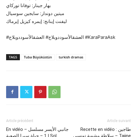
بهار جينار: توفانا توركاي
ميتين دوندار: سايجين سوسيال
ليفنت إينانج: إيمره كيزيل إيرماك
#العشقالأسوددوبلاج# العشقالأسوددوبلاج #KaraParaAsk
TAGS
Tuba Büyüküstün
turkish dramas
Article précédent
Article suivant
Recette en vidéo : طاجين
En vidéo – جانبي الأيسر مسلسل
سلاطة مشوية تونسي – Tajine
1 – حياة سيرا الصعبة | Sol