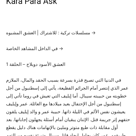
Kara Para Ask
مسلسلات تركية : للاشتراك | العشق المشبوه →
في الداخل المشاهد الخاصة →
العشق الأسود دوبلاج – الحلقة 1
في الدنيا التي تصبح قذرة بسرعة بسبب الحقد والمال، الملازم
عمر الذي إنتصر أمام الجرائم الفظيعة، يأتي إلى إسطنبول من أجل
خطوبته من حبيبته سيبال. أما إيليف التي تعيش في روما تأتي إلى
إسطنبول من أجل الإحتفال بعيد ميلادها مع العائلة. عمر وإيليف
يعيشون نفس الألم في الليلة ذاتها. حبيبة عمر و والد إيليف يلقون
حتفهم إثر جريمة قتل. الإثنان يبقيان أمام أسئلة يجهلون إجاباتها. بعد
أول مقابلة ذات طبع متوتر ومليئ بالإتهامات هناك دليل يقطع
طريقهم. عمر كان يحاول إيجاد قاتل سيبال وتبرئة نفسه من التهم