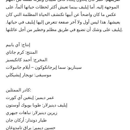
الموجهة إليه. أما إيليف بينما تعيش أكثر لحظات حياتها ألماً، على
عكس ما كان واضحاً عن أبيها تكتشف الحياة المظلمة التي كان
يعيشها. هذا ليس أول ولا آخر صفعة تتعرض إليها إيليف في حياتها.
إيليف على وشك أن تضيع في طريق مظلم وخطير من أجل عائلتها.
إنتاج: آي يابيم
المنتج: كرم جاتاي
المخرج: أحمد كاتكيسيز
سيناريو: سما إيرجانكوكون – أيلام جانبولات
موسيقى: تويجار إيشيكلي
كادر الممثلين:
عمر ديمير: إينغين آي كورت
إيليف دينيزلار: طوبا بويوك أوستون
زيرين دينيزلار: نباهات جيهري
طيار دوندار: أركان جان
حسين ديمير: براق تامدوغان