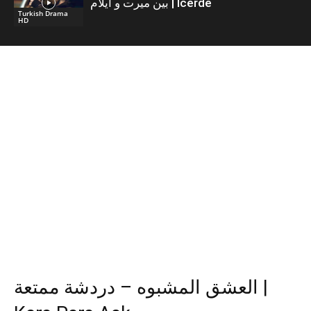
بين ميرت و ايلام | İcerde
Turkish Drama
HD
العشق المشبوه – دردشة ممتعة |