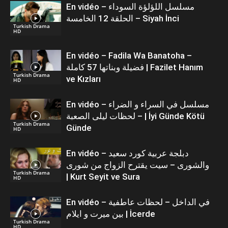
En vidéo – مسلسل اللؤلؤة السوداء
الحلقة 12 الخامسة – Siyah İnci
Turkish Drama
HD
En vidéo – Fadila Wa Banatoha –
فضيلة وبناتها 57 كاملة | Fazilet Hanım
Turkish Drama
ve Kızları
HD
En vidéo – مسلسل في السراء و الضراء
– لحظات ليلى الصعبة | İyi Günde Kötü
Turkish Drama
Günde
HD
En vidéo – دبلجة عربية كورد سعيد
والشورى – سيت يقترح الزواج من شورى
Turkish Drama
| Kurt Seyit ve Sura
HD
En vidéo – في الداخل – لحظات عاطفية
بين ميرت و ايلام | İcerde
Turkish Drama
HD