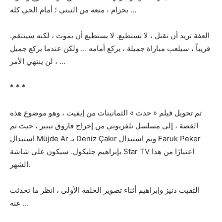
بحزام ، منعه من التبني ؛ أمام الحي كله …
العفة تريد أن تقتل ، لا تستطيع. لا يستطيع أن يموت ، لكنه سينتقم.
قريباً ، سيلعب مباراة جميلة ، يركع أمامه … ولكن عندما يركع جميل
، لن ينتهي الأمر …
* * *
تم تحويل فيلم « حدث » الثمانينات من إيفيت ، وهو موضوع هذه
القصة ، إلى مسلسل تلفزيوني من إخراج فاروق تيبير ، حيث تم
استبدال Müjde Ar بـ Deniz Çakır وتم استبدال Faruk Peker
بإبراهيم جليكول. سيكون على شاشة Star TV اعتبارًا من هذا
الشهر.
التقيت دنيز وإبراهيم أثناء تصوير الحلقة الأولى ، انظر ما تحدثت
عنه …