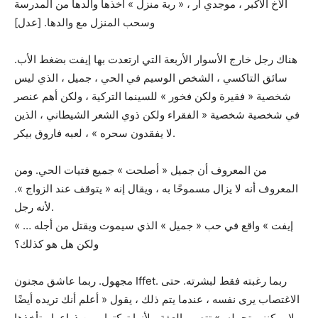
الأخ الأكبر ، موجدي أر ، « ربة منزل » أخذها والدها من المدرسة
وسحب المنزل مع والدها. [عدل]
هناك رجل خارج الأسوار الأربعة التي ارتعدت بها إيفت بضغط الأب.
سائق التاكسي ، الشخص الوسيم في الحي ، جميل ، الذي ليس
شخصية « فقيرة ولكن فخور » للسينما التركية ، ولكن أهم عنصر
في شخصية شخصية « الفقراء ولكن ذوي الشعر الشيطاني ، الذين
لا يفقدون سحره » ، لعبه فاروق بيكر.
من المعروف أن جميل « أصلحت » جميع فتيات الحي. ومن
المعروف أنه لا يزال مسموحًا به ، ويقال إنه « يتوقف عند الزواج ».
لأنه رجل.
« إيفت » واقع في حب « جميل » الذي سيموت ويقتل من أجله …
ولكن هل هو كذلك؟
مجهول. ربما عاشق مجنون Iffet. ربما رغبته فقط لبشرته. حتى
الاغتصاب يرى نفسه ، عندما يتم ذلك ، يقول « أعلم أنك تريده أيضًا
، لا يمكنني تحمله. » تتصور العفة ، لأنها تركتها ، من ذراعها ، تأخذها