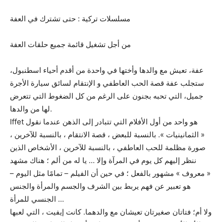
مسلسلات تركية : حتى تشترك في العفة
من أجل تشغيل قائمة جميع حلقات العفة
عفة، تعيش مع والدها وأختها في واحدة من أقدم أحياء اسطنبول،
ستجلب عفة قصة الحب العاطفي و الإنتقام لسائق سيارة الأجرة
جميل، التي تحبه بجنون على الرغم من كل الضغوط التي تتعرض
لها من والدها.
Iffet هو واحد من أول الأفلام التي تتبادر إلى الذهن عندما نقول
« الثمانينيات ». بالنسبة للبعض ، قصة الانتقام ، بالنسبة للآخرين ،
صورة مظلمة للحب العاطفي ، بالنسبة للآخرين ، الأشخاص الذين
ننظر إليهم كل يوم في المرآة وإلا … يا له من ألم ؛ هناك مشهد
« معروف » مشهور بالفعل ؛ في حين أن الفيلم – تمامًا مثل اليوم –
هو تعبير عن فهم يربط بين الشرف والجسم والمرأة والجنس
الجنسي للمرأة …
ولا أم؛ فتاتان صغيرتان تعيشان مع والدهما. كانت إيفيت ، التي لعبها