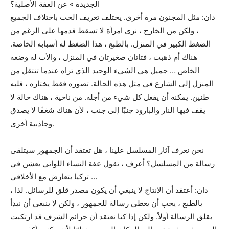
الجديدة » عن العفة الأصلية؟
دان: مثل المجنون مرة أخرى. يختلف تعريف الحب باختلاف الجميع
، ولكن من الخارج ، نرى امرأة لا تسقط قدمها على الرغم من
الضغط الكبير في المنزل. بالطبع ، هذا الضغط له أسبابه الخاصة.
هناك أم ذهبت ، فتاتان صغيرتان في المنزل ، والأب له وضعه
الخاص … جميل هي الشيء الوحيد الذي تراه عندما تنتقل من
المنزل إلى الشارع في مثل هذه الحالة. تصوره فقط يختاره ، قلبه
طنين. يمكنه أن يفعل كل شيء من أجله. من ناحية ، هناك حالة لا
يقف فيها النار والبارود جنبًا إلى جنب ، لأن هناك شغفًا لا يصدق
وجاذبية أخرى.
نحن نعرف آثار المسلسل علينا ، هل تعتقد أن الجمهور سيتلقى
رسالة من المسلسل؟ أعرف ، تقول عفة النساء اللواتي يعشن في
تركيا يتعارض مع الأخلاقي …
دان: أعتقد أن الإنتاج لا ينبغي أن يكون مصدر قلق للرسائل. لذا ،
بالطبع ، يجب أن يعطي رسالة للجمهور ، ولكن لا ينبغي أن نبدأ
بقلق الرسالة أولاً. ولكن إذا كنا نعتقد أن جرائم الشرف قد ارتكبت