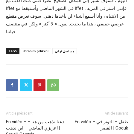
اليوم ، فسوف تشير إلى المكان الصحيح. نظرًا لأنني كنت أكذب مع
İffet في الشهر الماضي وأستيقظ مع Iffet ، فإنني استرعي المزيد
من الانتباه ، وأنا أسمع أشياء لن يأخذها ذهني. سوف نعرض مقطع
عرضي حقيقي ، هذا ما يحدث. نقول « لا أكثر » ولكن في منتصف
حياتنا
مسلسل تركي
ibrahim çelikkol
TAGS
Article précédent
Article suivant
En vidéo – طفل – التوتر في
En vidéo – دعنا نذهب من هنا –
القصر | Cocuk
عزيزي الماضي – اين نذهب! |