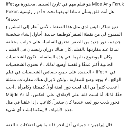
Iffet هو فيلم مهم في تاريخ السينما. محفورة مع Mjde Ar و Faruk
Peker. هل أنت قلق بشأن « ماذا لو بقينا تحت » أدوار رئيسية
جديدة؟
دنيز شاكر: ليس لدي مثل هذا الضغط ، لأنني أنظر إلى المشروع
الممنوح لي من نقطة الصفر كوظيفة جديدة. أحاول إنشاء شخصية
جديدة ، دور جديد من الصفر. تحتوي السلسلة على جوانب مختلفة
تمامًا عند مقارنتها بالفيلم. كان هناك دوران رئيسيان في الفيلم ،
وكان الموضوع يقلبهما. في هذه السلسلة ، تكون الشخصيات
الجانبية أكثر عمقًا والقصة أوسع. لذلك ، لا تحتوي الشخصيات
الجديدة على جميع خصائص الشخصيات في فيلم « Iffet ». في
الواقع ، لا يوجد وضع للمقارنة ، ولكن لا يزال هناك مقارنات. ممثلة
أعجبت كثيراً من الله لعبت دور العفة أولاً. كممثلة وكامرأة ، أحب
Müjde Ar حقًا. لذلك أنا لست قلقا على الإطلاق. على العكس ، أنا
فخور بلعب دور لعبه عندما كان صغيراً. كلاعب ، إذا علقنا في مثل
هذه الأشياء ، لا يمكننا إنشاء أي شيء.
قال إبراهيم: « جميلتي أقل انحرافا » ما هي اختلافات « العفة