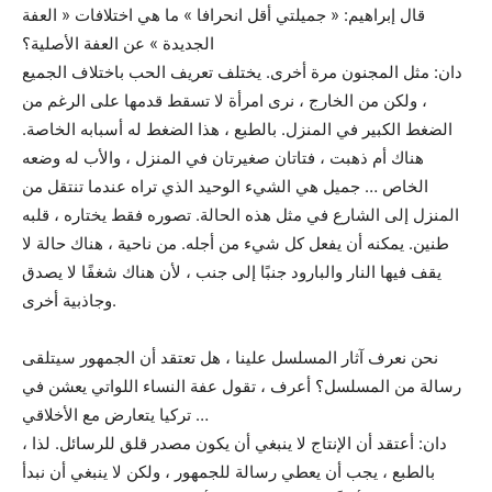
قال إبراهيم: « جميلتي أقل انحرافا » ما هي اختلافات « العفة
الجديدة » عن العفة الأصلية؟
دان: مثل المجنون مرة أخرى. يختلف تعريف الحب باختلاف الجميع
، ولكن من الخارج ، نرى امرأة لا تسقط قدمها على الرغم من
الضغط الكبير في المنزل. بالطبع ، هذا الضغط له أسبابه الخاصة.
هناك أم ذهبت ، فتاتان صغيرتان في المنزل ، والأب له وضعه
الخاص … جميل هي الشيء الوحيد الذي تراه عندما تنتقل من
المنزل إلى الشارع في مثل هذه الحالة. تصوره فقط يختاره ، قلبه
طنين. يمكنه أن يفعل كل شيء من أجله. من ناحية ، هناك حالة لا
يقف فيها النار والبارود جنبًا إلى جنب ، لأن هناك شغفًا لا يصدق
وجاذبية أخرى.
نحن نعرف آثار المسلسل علينا ، هل تعتقد أن الجمهور سيتلقى
رسالة من المسلسل؟ أعرف ، تقول عفة النساء اللواتي يعشن في
تركيا يتعارض مع الأخلاقي …
دان: أعتقد أن الإنتاج لا ينبغي أن يكون مصدر قلق للرسائل. لذا ،
بالطبع ، يجب أن يعطي رسالة للجمهور ، ولكن لا ينبغي أن نبدأ