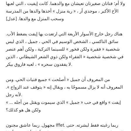
ولا أم؛ فتاتان صغيرتان تعيشان مع والدهما. كانت إيفيت ، التي لعبها
الأخ الأكبر ، موجدي أر ، « ربة منزل » أخذها والدها من المدرسة
وسحب المنزل مع والدها. [عدل]
هناك رجل خارج الأسوار الأربعة التي ارتعدت بها إيفت بضغط الأب.
سائق التاكسي ، الشخص الوسيم في الحي ، جميل ، الذي ليس
شخصية « فقيرة ولكن فخور » للسينما التركية ، ولكن أهم عنصر
في شخصية شخصية « الفقراء ولكن ذوي الشعر الشيطاني ، الذين
لا يفقدون سحره » ، لعبه فاروق بيكر.
من المعروف أن جميل « أصلحت » جميع فتيات الحي. ومن
المعروف أنه لا يزال مسموحًا به ، ويقال إنه « يتوقف عند الزواج ».
لأنه رجل.
« إيفت » واقع في حب « جميل » الذي سيموت ويقتل من أجله …
ولكن هل هو كذلك؟
مجهول. ربما عاشق مجنون Iffet. ربما رغبته فقط لبشرته. حتى