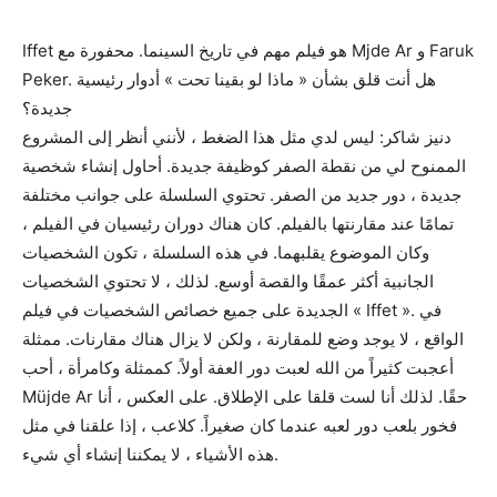
Iffet هو فيلم مهم في تاريخ السينما. محفورة مع Mjde Ar و Faruk
Peker. هل أنت قلق بشأن « ماذا لو بقينا تحت » أدوار رئيسية
جديدة؟
دنيز شاكر: ليس لدي مثل هذا الضغط ، لأنني أنظر إلى المشروع
الممنوح لي من نقطة الصفر كوظيفة جديدة. أحاول إنشاء شخصية
جديدة ، دور جديد من الصفر. تحتوي السلسلة على جوانب مختلفة
تمامًا عند مقارنتها بالفيلم. كان هناك دوران رئيسيان في الفيلم ،
وكان الموضوع يقلبهما. في هذه السلسلة ، تكون الشخصيات
الجانبية أكثر عمقًا والقصة أوسع. لذلك ، لا تحتوي الشخصيات
الجديدة على جميع خصائص الشخصيات في فيلم « Iffet ». في
الواقع ، لا يوجد وضع للمقارنة ، ولكن لا يزال هناك مقارنات. ممثلة
أعجبت كثيراً من الله لعبت دور العفة أولاً. كممثلة وكامرأة ، أحب
Müjde Ar حقًا. لذلك أنا لست قلقا على الإطلاق. على العكس ، أنا
فخور بلعب دور لعبه عندما كان صغيراً. كلاعب ، إذا علقنا في مثل
هذه الأشياء ، لا يمكننا إنشاء أي شيء.