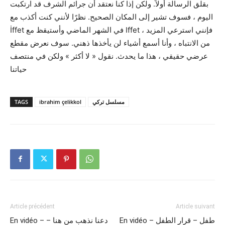
بقلق الرسالة أولاً. ولكن إذا كنا نعتقد أن جرائم الشرف قد ارتكبت
اليوم ، فسوف تشير إلى المكان الصحيح. نظرًا لأنني كنت أكذب مع
İffet في الشهر الماضي وأستيقظ مع Iffet ، فإنني استرعي المزيد
من الانتباه ، وأنا أسمع أشياء لن يأخذها ذهني. سوف نعرض مقطع
عرضي حقيقي ، هذا ما يحدث. نقول « لا أكثر » ولكن في منتصف
حياتنا
مسلسل تركي
ibrahim çelikkol
TAGS
Article précédent
Article suivant
En vidéo – طفل – قرار الطفل
En vidéo – دعنا نذهب من هنا –