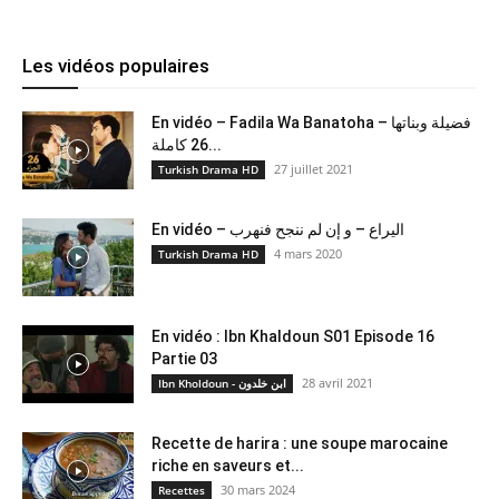
Les vidéos populaires
En vidéo – Fadila Wa Banatoha – فضيلة وبناتها
26 كاملة...
27 juillet 2021
Turkish Drama HD
En vidéo – اليراع – و إن لم ننجح فنهرب
4 mars 2020
Turkish Drama HD
En vidéo : Ibn Khaldoun S01 Episode 16
Partie 03
28 avril 2021
Ibn Kholdoun - ابن خلدون
Recette de harira : une soupe marocaine
riche en saveurs et...
30 mars 2024
Recettes