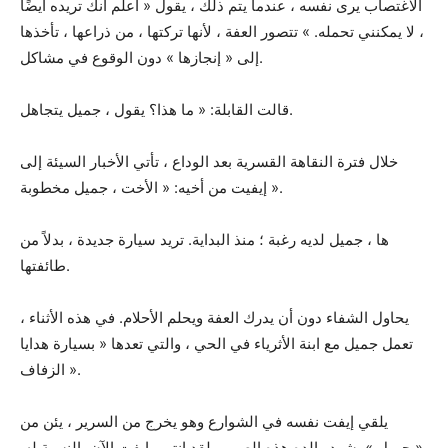
الاغتصاب يرى نفسه ، عندما يتم ذلك ، يقول « أعلم أنك تريده أيضًا
، لا يمكنني تحمله. » تتصور العفة ، لأنها تركتها ، من ذراعها ، تأخذها
إلى « إنجازها » دون الوقوع في مشاكل.
قالت القابلة: « ما هذا؟ يقول ، جميل يتجاهل.
خلال فترة النقاهة القسرية بعد الوداع ، تأتي الأخبار السيئة إلى
إيفيت من أخيه: « الأخت ، جميل مخطوبة ».
ها ، جميل لديه رغبة ؛ منذ البداية. تريد سيارة جديدة ، بدلاً من
طائفتها.
يحاول الشفاء دون أن يدرك العفة ويحلم الأحلام. في هذه الأثناء ،
تعمل جميل مع ابنة الأثرياء في الحي ، والتي تعدها « بسيارة هدايا
الزفاف ».
يلقي إيفت نفسه في الشوارع وهو يخرج من السرير ، يئن من
« جميل ». شهد والده هذه الصور ، لقد انتهى إيفت الآن بالنسبة له.