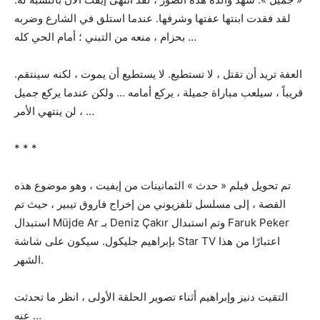
لقد فقدت ابنتها عفتها وشرفها. عندما استلق في الشارع وضربه
بحزام ، منعه من التبني ؛ أمام الحي كله …
العفة تريد أن تقتل ، لا تستطيع. لا يستطيع أن يموت ، لكنه سينتقم.
قريباً ، سيلعب مباراة جميلة ، يركع أمامه … ولكن عندما يركع جميل
، لن ينتهي الأمر …
* * *
تم تحويل فيلم « حدث » الثمانينات من إيفيت ، وهو موضوع هذه
القصة ، إلى مسلسل تلفزيوني من إخراج فاروق تيبير ، حيث تم
استبدال Müjde Ar بـ Deniz Çakır وتم استبدال Faruk Peker
بإبراهيم جليكول. سيكون على شاشة Star TV اعتبارًا من هذا
الشهر.
التقيت دنيز وإبراهيم أثناء تصوير الحلقة الأولى ، انظر ما تحدثت
عنه …