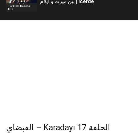
بين ميرت و ايلام | İcerde
Turkish Drama
HD
القبضاي – Karadayı الحلقة 17