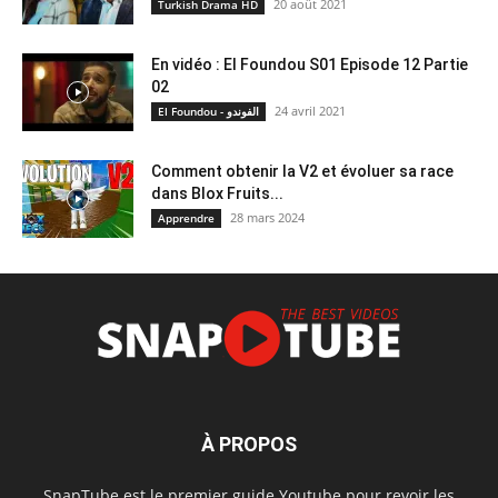
20 août 2021
Turkish Drama HD
En vidéo : El Foundou S01 Episode 12 Partie
02
24 avril 2021
El Foundou - الفوندو
Comment obtenir la V2 et évoluer sa race
dans Blox Fruits...
28 mars 2024
Apprendre
À PROPOS
SnapTube est le premier guide Youtube pour revoir les