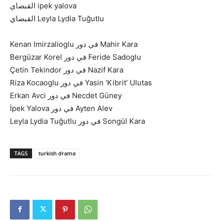
القبضاي ipek yalova
القبضاي Leyla Lydia Tuğutlu
Kenan Imirzalioglu في دور Mahir Kara
Bergüzar Korel في دور Feride Sadoglu
Çetin Tekindor في دور Nazif Kara
Riza Kocaoglu في دور Yasin ‘Kibrit’ Ulutas
Erkan Avci في دور Necdet Güney
İpek Yalova في دور Ayten Alev
Leyla Lydia Tuğutlu في دور Songül Kara
TAGS
turkish drama