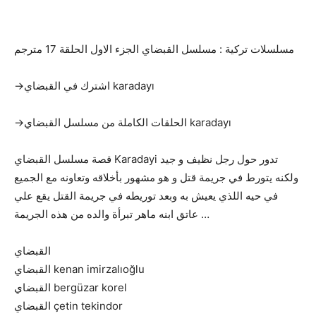
مسلسلات تركية : مسلسل القبضاي الجزء الاول الحلقة 17 مترجم
→اشترك في القبضاي karadayı
→الحلقات الكاملة من مسلسل القبضاي karadayı
قصة مسلسل القبضاي Karadayi تدور حول رجل نظيف و جيد
ولكنه يتورط في جريمة قتل و هو مشهور بأخلاقه وتعاونه مع الجميع
في حيه اللذي يعيش به وبعد توريطه في جريمة القتل يقع علي
عاتق ابنه ماهر تبرأة والده من هذه الجريمة …
القبضاي
القبضاي kenan imirzalıoğlu
القبضاي bergüzar korel
القبضاي çetin tekindor