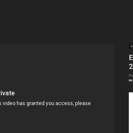
t
lectionnées
r
E
En 
apTube
Pa