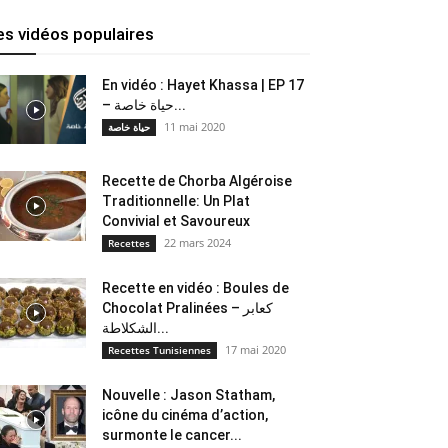
es vidéos populaires
En vidéo : Hayet Khassa | EP 17
– حياة خاصة...
11 mai 2020
حياة خاصة
Recette de Chorba Algéroise
Traditionnelle: Un Plat
Convivial et Savoureux
22 mars 2024
Recettes
Recette en vidéo : Boules de
Chocolat Pralinées – كعابر
الشكلاطة...
17 mai 2020
Recettes Tunisiennes
Nouvelle : Jason Statham,
icône du cinéma d’action,
surmonte le cancer...