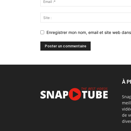
Enregistrer mon nom, email et site web dans
À 
Snap
meil
vidé
de v
dive