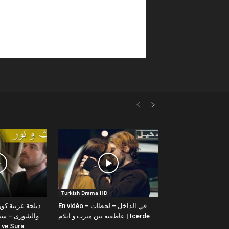
Turkish Drama HD
En vidéo – في الداخل – لحظات
عاطفية بين ميرت و ايلام | İcerde
والشورى – سيت
yit ve Sura