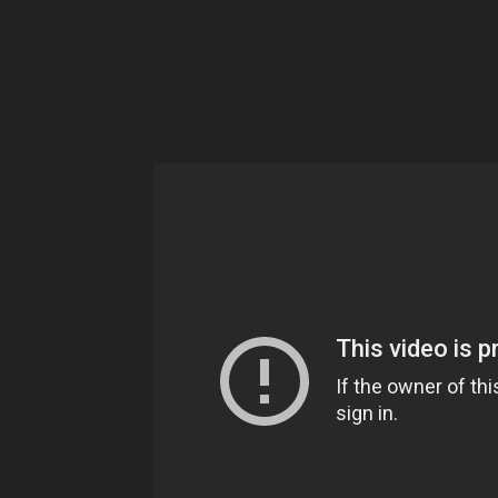
Ne
sé
pa
Sn