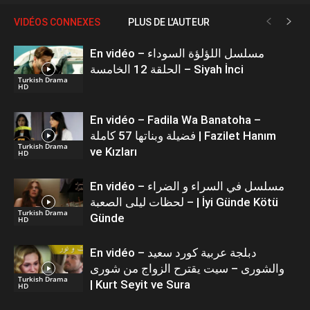
VIDÉOS CONNEXES
PLUS DE L'AUTEUR
En vidéo – مسلسل اللؤلؤة السوداء
الحلقة 12 الخامسة – Siyah İnci
Turkish Drama
HD
En vidéo – Fadila Wa Banatoha –
فضيلة وبناتها 57 كاملة | Fazilet Hanım
Turkish Drama
ve Kızları
HD
En vidéo – مسلسل في السراء و الضراء
– لحظات ليلى الصعبة | İyi Günde Kötü
Turkish Drama
Günde
HD
En vidéo – دبلجة عربية كورد سعيد
والشورى – سيت يقترح الزواج من شورى
Turkish Drama
| Kurt Seyit ve Sura
HD