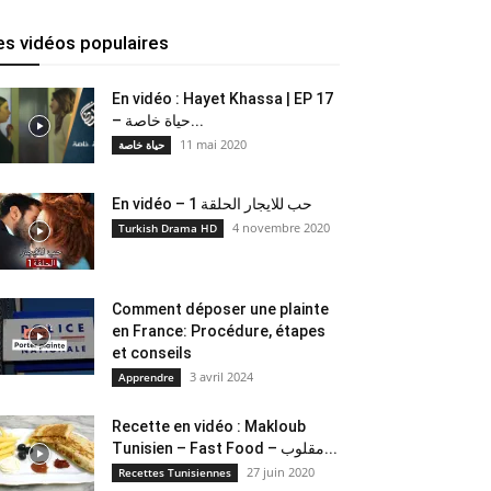
es vidéos populaires
En vidéo : Hayet Khassa | EP 17
– حياة خاصة...
11 mai 2020
حياة خاصة
En vidéo – حب للايجار الحلقة 1
4 novembre 2020
Turkish Drama HD
Comment déposer une plainte
en France: Procédure, étapes
et conseils
3 avril 2024
Apprendre
Recette en vidéo : Makloub
Tunisien – Fast Food – مقلوب...
27 juin 2020
Recettes Tunisiennes