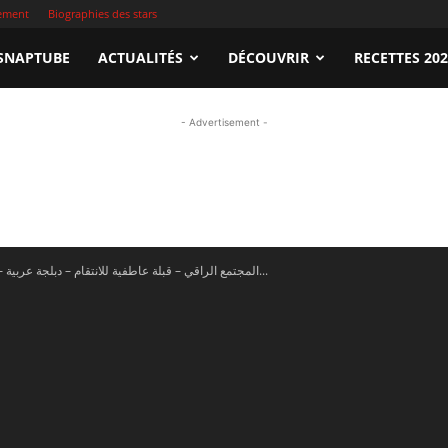
sement
Biographies des stars
apTube.tn
SNAPTUBE
ACTUALITÉS
DÉCOUVRIR
RECETTES 20
- Advertisement -
gardez
En vidéo – المجتمع الراقي – قبلة عاطفية للانتقام – دبلجة عربية...
illeures
déos