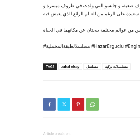
روف صعبة، و جانسو التي ولدت في ظروف ميسرة و
#مسلسلالطبقةالمخملية #HazarErguclu #
TAGS
zuhal olcay
مسلسل
مسلسلات تركية
Article précédent