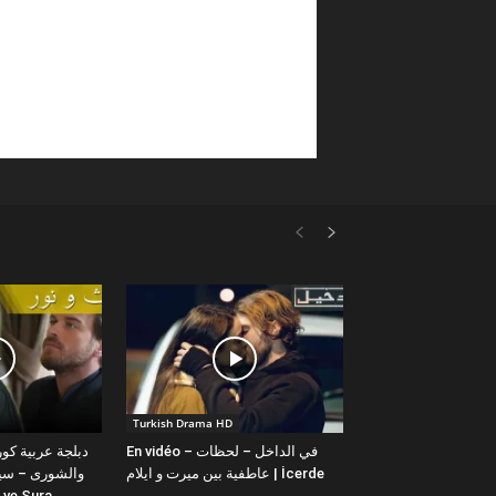
Turkish Drama HD
En vidéo – في الداخل – لحظات
عاطفية بين ميرت و ايلام | İcerde
والشورى – سيت
yit ve Sura