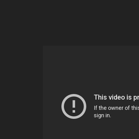
Ne
sé
pa
Sn