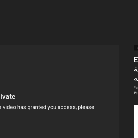
t
lectionnées
r
E
En 
apTube
ة
Pa