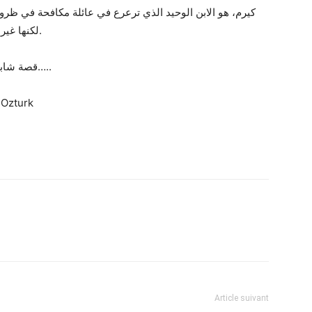
كيرم، هو الابن الوحيد الذي ترعرع في عائلة مكافحة في ظ
لكنها غير سعيدة على الرغم من العالم الرائع الذي يعيش فيه.
قصة شابين من عوالم مختلفة يبحثان عن مكانهما في الحياة…..
EnginOzturk
Article suivant