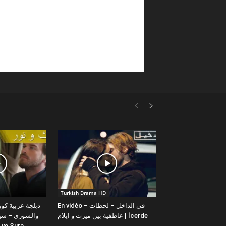
Turkish Drama HD
En vidéo – في الداخل – لحظات
عاطفية بين ميرت و ايلام | İcerde
والشورى – سيت
yit ve Sura