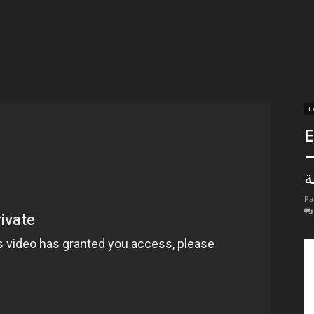
t
lectionnées
r
E
En 
apTube
ض
Pa