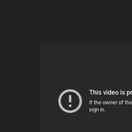
Ne
sé
pa
Sn