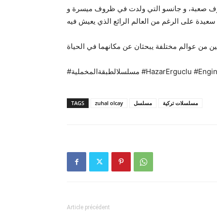
روف صعبة، و جانسو التي ولدت في ظروف ميسرة و
#مسلسلالطبقةالمخملية #HazarErguclu #
TAGS
zuhal olcay
مسلسل
مسلسلات تركية
Article précédent