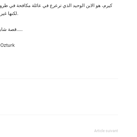
كيرم، هو الابن الوحيد الذي ترعرع في عائلة مكافحة في ظ
لكنها غير سعيدة على الرغم من العالم الرائع الذي يعيش فيه.
قصة شابين من عوالم مختلفة يبحثان عن مكانهما في الحياة…..
EnginOzturk
Article suivant