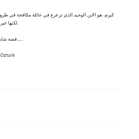
كيرم، هو الابن الوحيد الذي ترعرع في عائلة مكافحة في ظ
لكنها غير سعيدة على الرغم من العالم الرائع الذي يعيش فيه.
قصة شابين من عوالم مختلفة يبحثان عن مكانهما في الحياة…..
EnginOzturk