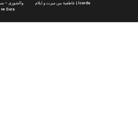
عاطفية بين ميرت و ايلام | İcerde
والشورى – سيت
yit ve Sura