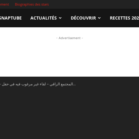
sement
Biographies des stars
apTube.tn
SNAPTUBE
ACTUALITÉS
DÉCOUVRIR
RECETTES 20
- Advertisement -
gardez
En vidéo – المجتمع الراقي – لقاء غير مرغوب فيه في حفل...
illeures
déos