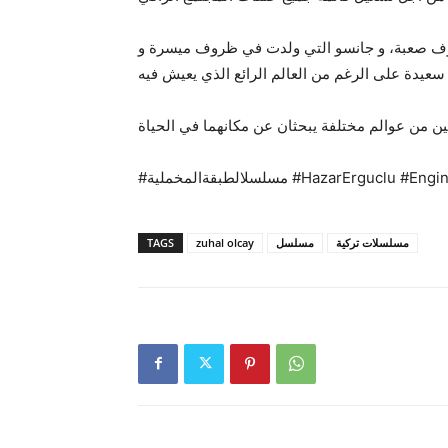
روف صعبة، و جانسو التي ولدت في ظروف ميسرة و
#مسلسلالطبقةالمخملية #HazarErguclu #
TAGS
zuhal olcay
مسلسل
مسلسلات تركية