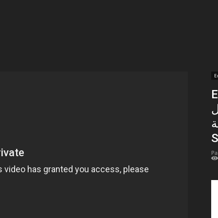
t
lectionnées
r
E
En 
apTube
ل
ة
S
Pa