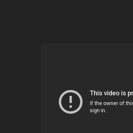
Ne
sé
pa
Sn