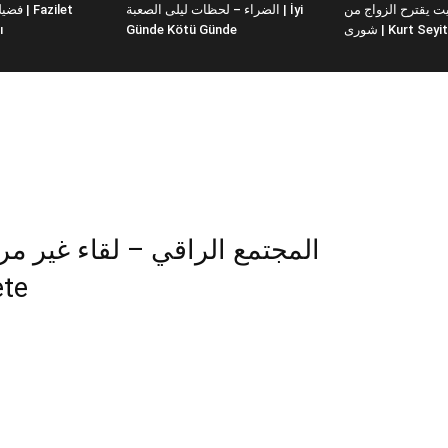
 يقترح الزواج من
الضراء – لحظات ليلى الصعبة | İyi
ı
Günde Kötü Günde
شورى | Kurt Se
المجتمع الراقي – لقاء غي –
yete