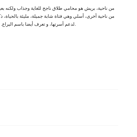
من ناحية، بريش هو محامي طلاق ناجح للغاية وجذاب ولكنه بعي.
من ناحية أخرى، أسلي وهي فتاة شابة جميلة، مليئة بالحياة، 
لدعم أسرتها، و تعرف أيضا باسم اليراع. عندما يتقاطع طريق الأثنين يدخلان في مغامرة حب.