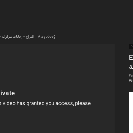
t
lectionnées
En vidéo – اليراع – إجابات مراوغة | Ateşböceği
r
E
En 
apTube
Pa