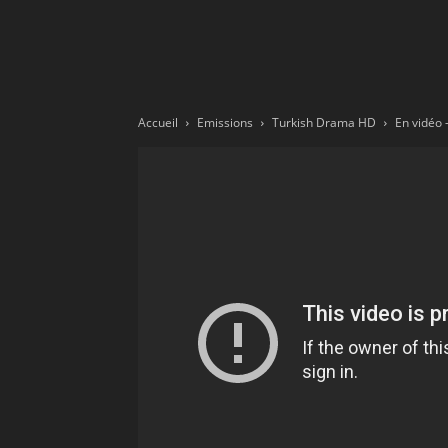
Ne
sé
Accueil
Emissions
Turkish Drama HD
pa
Sn