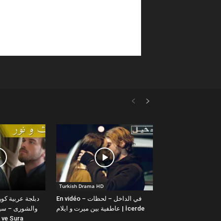
Turkish Drama HD
En vidéo – في الداخل – لحظات
عاطفية بين ميرت و ايلام | İcerde
والشورى – سيت
yit ve Sura