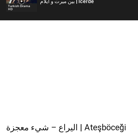
بين ميرت و ايلام | İcerde
Turkish Drama
HD
اليراع – شيء معجزة | Ateşböceği