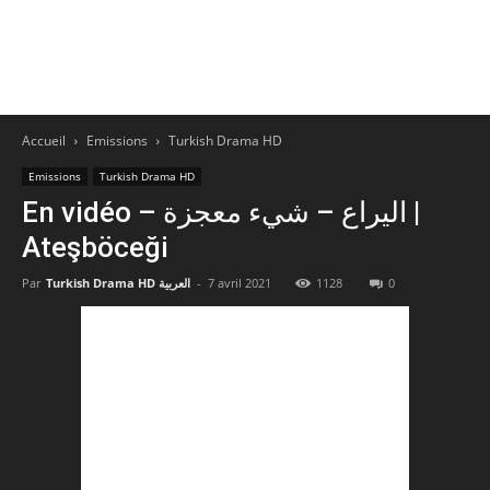
Accueil
Emissions
Turkish Drama HD
Emissions
Turkish Drama HD
En vidéo – اليراع – شيء معجزة |
Ateşböceği
Par
Turkish Drama HD العربية
-
7 avril 2021
1128
0