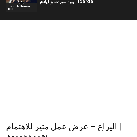
بين ميرت و ايلام | İcerde
Turkish Drama
HD
اليراع – عرض عمل مثير للاهتمام |