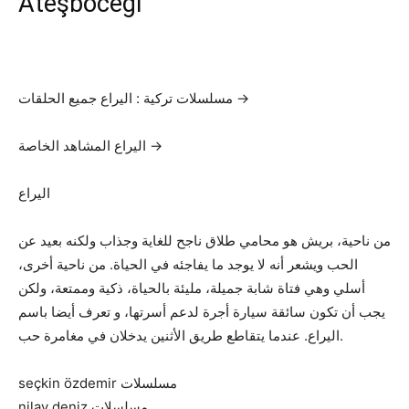
Ateşböceği
مسلسلات تركية : اليراع جميع الحلقات →
اليراع المشاهد الخاصة →
اليراع
من ناحية، بريش هو محامي طلاق ناجح للغاية وجذاب ولكنه بعيد عن
الحب ويشعر أنه لا يوجد ما يفاجئه في الحياة. من ناحية أخرى،
أسلي وهي فتاة شابة جميلة، مليئة بالحياة، ذكية وممتعة، ولكن
يجب أن تكون سائقة سيارة أجرة لدعم أسرتها، و تعرف أيضا باسم
اليراع. عندما يتقاطع طريق الأثنين يدخلان في مغامرة حب.
seçkin özdemir مسلسلات
nilay deniz مسلسلات