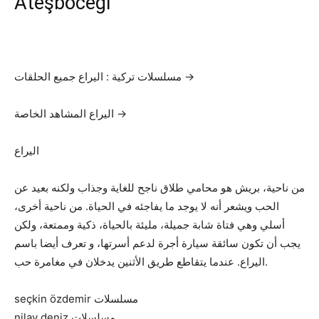
Ateşböceği
مسلسلات تركية : اليراع جميع الحلقات →
اليراع المشاهد الخاصة →
اليراع
من ناحية، بريش هو محامي طلاق ناجح للغاية وجذاب ولكنه بعيد عن
الحب ويشعر أنه لا يوجد ما يفاجئه في الحياة. من ناحية أخرى،
أسلي وهي فتاة شابة جميلة، مليئة بالحياة، ذكية وممتعة، ولكن
يجب أن تكون سائقة سيارة أجرة لدعم أسرتها، و تعرف أيضا باسم
اليراع. عندما يتقاطع طريق الأثنين يدخلان في مغامرة حب.
seçkin özdemir مسلسلات
nilay deniz مسلسلات