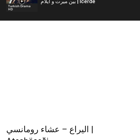
بين ميرت و ايلام | İcerde
Turkish Drama
HD
اليراع – عشاء رومانسي |