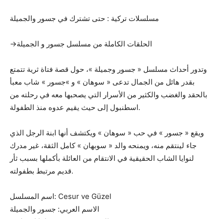
مسلسلات تركية : حتى تشترك في جسور والجميلة
→الحلقات الكاملة من مسلسل جسور و الجميلة
وتدور أحداث مسلسل « جسور وجميلة »، حول قصة فتاة ثرية تتمتع
بقدر هائل من الجمال تدعى « سوهان » و »جسور » شاب معبأ
بالحقد والغضب والكثير من الأسرار التي يصحبها معه في رحلته من
اسطنبول إلى حيث يقيم عدوه منذ الطفولة.
ويقع « جسور » في حب « سوهان » ويكتشف أنها ابنة الرجل الذي
جاء لينتقم منه، ويمنحه والد « سوبهان » كامل الثقة، غير مدرك
لنوايا الشاب الحقيقية في الانتقام من العائلة بأكملها بسبب ثأر
قديم مرتبط بطفولته.
اسم المسلسل: Cesur ve Güzel
الاسم العربي: جسور والجميلة