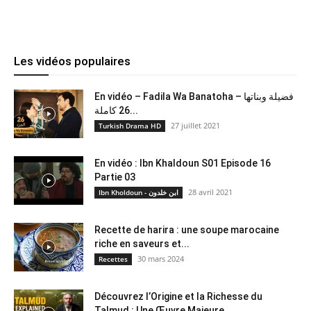
Les vidéos populaires
En vidéo – Fadila Wa Banatoha – فضيلة وبناتها
26 كاملة...
27 juillet 2021
Turkish Drama HD
En vidéo : Ibn Khaldoun S01 Episode 16
Partie 03
28 avril 2021
Ibn Kholdoun - ابن خلدون
Recette de harira : une soupe marocaine
riche en saveurs et...
30 mars 2024
Recettes
Découvrez l’Origine et la Richesse du
Talmud : Une Œuvre Majeure...