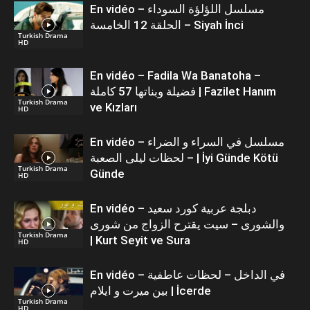
En vidéo – مسلسل اللؤلؤة السوداء
الحلقة 12 الخامسة – Siyah İnci
Turkish Drama
HD
En vidéo – Fadila Wa Banatoha –
فضيلة وبناتها 57 كاملة | Fazilet Hanım
Turkish Drama
ve Kızları
HD
En vidéo – مسلسل في السراء و الضراء
– لحظات ليلى الصعبة | İyi Günde Kötü
Turkish Drama
Günde
HD
En vidéo – دبلجة عربية كورد سعيد
والشورى – سيت يقترح الزواج من شورى
Turkish Drama
| Kurt Seyit ve Sura
HD
En vidéo – في الداخل – لحظات عاطفية
بين ميرت و ايلام | İcerde
Turkish Drama
HD