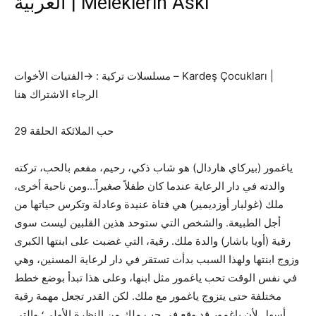
العربية | Meleklerin Aski
مسلسلات تركية : →الفتيات الأخوات – Kardeş Çocukları |
الرجاء الاشتراك هنا
حب الملائكة الحلقة 29
ياغمور (بيركاي هاردال) هو شاب ذكي، رحيم، مفعم بالحب، تركته
والدته في دار الرعاية عندما كان طفلاً صغيراً…ومن ناحية أخرى،
ملك (غولبار أوزديمير) هي فتاة عنيدة وعادلة وتكرس حياتها من
أجل الطبيعة. والشخص التي ستوحد هذين القلبين ليست سوى
رقية (أويا باشار) والدة ملك. رقية، التي غضبت على ابنتها الكبرى
وزوج ابنتها ولهذا السبب بدأت تستقر في دار لرعاية المسنين، وهي
في نفس الوقت تحب ياغمور مثل ابنها، وعلى هذا تبدأ بوضع خطط
مختلفة حتى يتزوج ياغمور مع ملك. لكن القدر تجعل مهمة رقية
أسهل لأن ياغمور قد وقع في حب ملك من النظرة الأولى؛ والتي