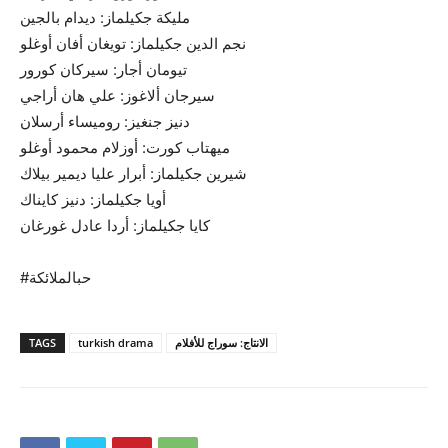
مليكة جكيلماز: ديدام بالجين
نجم الدين جكيلماز: تويغان أفان أوغلو
تيومان أجار: سيركان كورور
سيرجان ألاغوز: علي هان أراجي
دنيز جنغيز: روميساء أرسلان
ميهتاب كورت: أوزلام محمود أوغلو
شيرين جكيلماز: أبرار عليا ديمير بيلاك
أويا جكيلماز: دنيز كايناك
كايا جكيلماز: أردا عادل غورغان
#حبالملائكة
الانتاج: سوراج للأفلام
turkish drama
TAGS