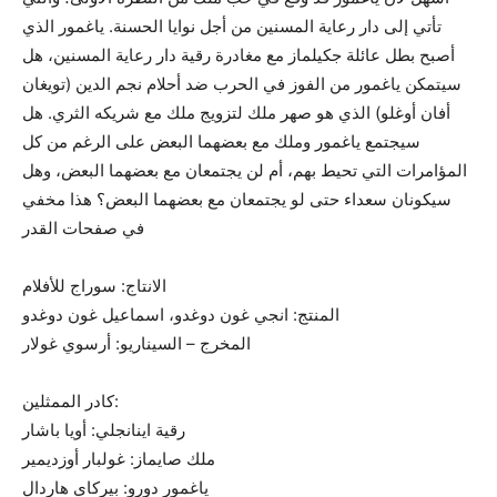
تأتي إلى دار رعاية المسنين من أجل نوايا الحسنة. ياغمور الذي
أصبح بطل عائلة جكيلماز مع مغادرة رقية دار رعاية المسنين، هل
سيتمكن ياغمور من الفوز في الحرب ضد أحلام نجم الدين (تويغان
أفان أوغلو) الذي هو صهر ملك لتزويج ملك مع شريكه الثري. هل
سيجتمع ياغمور وملك مع بعضهما البعض على الرغم من كل
المؤامرات التي تحيط بهم، أم لن يجتمعان مع بعضهما البعض، وهل
سيكونان سعداء حتى لو يجتمعان مع بعضهما البعض؟ هذا مخفي
في صفحات القدر
الانتاج: سوراج للأفلام
المنتج: انجي غون دوغدو، اسماعيل غون دوغدو
المخرج – السيناريو: أرسوي غولار
كادر الممثلين:
رقية اينانجلي: أويا باشار
ملك صايماز: غولبار أوزديمير
ياغمور دورو: بيركاي هاردال