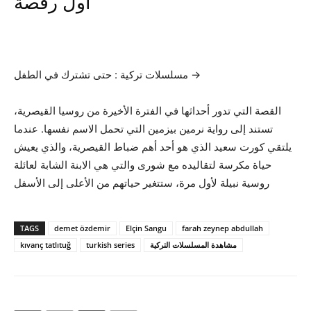
أول رقصة
مسلسلات تركية : حتى تشترك في الطفل →
القصة التي تدور أحداثها في الفترة الأخيرة من روسيا القيصرية،
تستند إلى رواية نرمين بيزمين التي تحمل الاسم نفسها. عندما
يلتقي كورت سعيد الذي هو أحد أهم ضباط القيصرية، والذي يعيش
حياة مكرسة لتقاليده مع شورى والتي هي الابنة الشابة لعائلة
روسية نبيلة لأول مرة، ستتغير حياتهم من الأعلى إلى الأسفل
TAGS
demet özdemir
Elçin Sangu
farah zeynep abdullah
kıvanç tatlıtuğ
turkish series
مشاهدة المسلسلات التركية