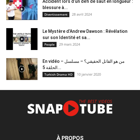
Accident lors d’un défi de saut en longueur :
blessure à...
28 avril 2024
Divertissement
Le Mystère d’Andrew Dawson : Révélation
sur son Identité et sa...
29 mars 2024
People
En vidéo – من هو القاتل الحقيقي؟ – مسلسل
الحلقة 5...
10 janvier 2020
Turkish Drama HD
À PROPOS