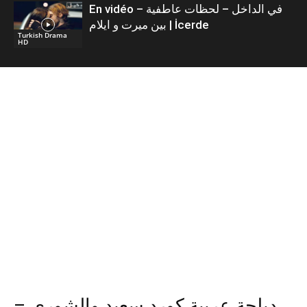
En vidéo – في الداخل – لحظات عاطفية
بين ميرت و ايلام | İcerde
Turkish Drama
HD
دبلجة عربية كورد سعيد والشورى –