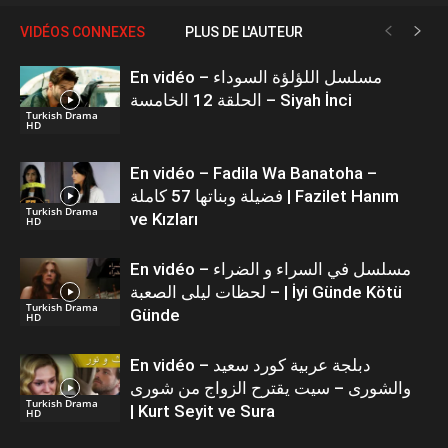
VIDÉOS CONNEXES
PLUS DE L'AUTEUR
En vidéo – مسلسل اللؤلؤة السوداء
الحلقة 12 الخامسة – Siyah İnci
Turkish Drama
HD
En vidéo – Fadila Wa Banatoha –
فضيلة وبناتها 57 كاملة | Fazilet Hanım
Turkish Drama
ve Kızları
HD
En vidéo – مسلسل في السراء و الضراء
– لحظات ليلى الصعبة | İyi Günde Kötü
Turkish Drama
Günde
HD
En vidéo – دبلجة عربية كورد سعيد
والشورى – سيت يقترح الزواج من شورى
Turkish Drama
| Kurt Seyit ve Sura
HD