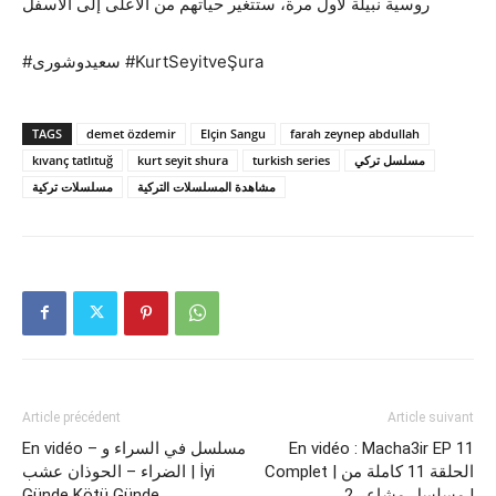
روسية نبيلة لأول مرة، ستتغير حياتهم من الأعلى إلى الأسفل
#سعيدوشورى #KurtSeyitveŞura
TAGS
demet özdemir
Elçin Sangu
farah zeynep abdullah
kıvanç tatlıtuğ
kurt seyit shura
turkish series
مسلسل تركي
مشاهدة المسلسلات التركية
مسلسلات تركية
Article précédent
Article suivant
En vidéo – مسلسل في السراء و
En vidéo : Macha3ir EP 11
Complet | الحلقة 11 كاملة من
الضراء – الحوذان عشب | İyi
Günde Kötü Günde
مسلسل مشاعر 2 |