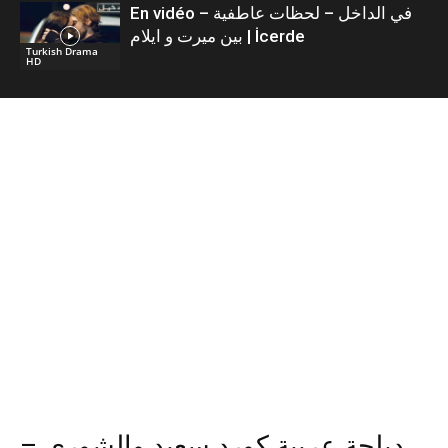
En vidéo – في الداخل – لحظات عاطفية
بين ميرت و ايلام | İcerde
Turkish Drama
HD
دبلجة عربية كورد سعيد والشورى –