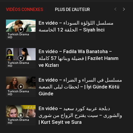
VIDÉOS CONNEXES
PLUS DE L'AUTEUR
En vidéo – مسلسل اللؤلؤة السوداء
الحلقة 12 الخامسة – Siyah İnci
Turkish Drama
HD
En vidéo – Fadila Wa Banatoha –
فضيلة وبناتها 57 كاملة | Fazilet Hanım
Turkish Drama
ve Kızları
HD
En vidéo – مسلسل في السراء و الضراء
– لحظات ليلى الصعبة | İyi Günde Kötü
Turkish Drama
Günde
HD
En vidéo – دبلجة عربية كورد سعيد
والشورى – سيت يقترح الزواج من شورى
Turkish Drama
| Kurt Seyit ve Sura
HD