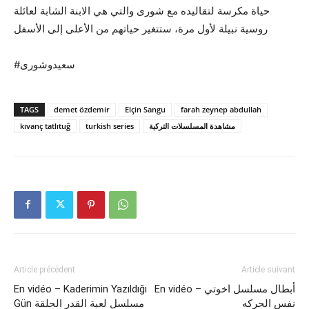
حياة مكرسة لتقاليده مع شورى والتي هي الابنة الشابة لعائلة
روسية نبيلة لأول مرة، ستتغير حياتهم من الأعلى إلى الأسفل
#سعيدوشورى
TAGS
demet özdemir
Elçin Sangu
farah zeynep abdullah
kıvanç tatlıtuğ
turkish series
مشاهدة المسلسلات التركية
Article précédent
Article suivant
En vidéo – Kaderimin Yazıldığı
En vidéo – أبطال مسلسل اخوتي
نفس الحركه
Gün مسلسل لعبة القدر الحلقة