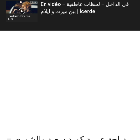
En vidéo – في الداخل – لحظات عاطفية
بين ميرت و ايلام | İcerde
Turkish Drama
HD
دبلجة عربية كورد سعيد والشورى –