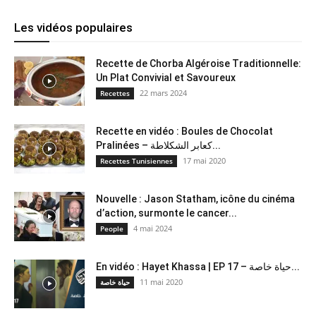
Les vidéos populaires
Recette de Chorba Algéroise Traditionnelle:
Un Plat Convivial et Savoureux
22 mars 2024
Recettes
Recette en vidéo : Boules de Chocolat
Pralinées – كعابر الشكلاطة...
17 mai 2020
Recettes Tunisiennes
Nouvelle : Jason Statham, icône du cinéma
d’action, surmonte le cancer...
4 mai 2024
People
En vidéo : Hayet Khassa | EP 17 – حياة خاصة...
11 mai 2020
حياة خاصة