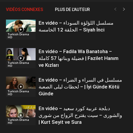
VIDÉOS CONNEXES
PLUS DE L'AUTEUR
En vidéo – مسلسل اللؤلؤة السوداء
الحلقة 12 الخامسة – Siyah İnci
Turkish Drama
HD
En vidéo – Fadila Wa Banatoha –
فضيلة وبناتها 57 كاملة | Fazilet Hanım
Turkish Drama
ve Kızları
HD
En vidéo – مسلسل في السراء و الضراء
– لحظات ليلى الصعبة | İyi Günde Kötü
Turkish Drama
Günde
HD
En vidéo – دبلجة عربية كورد سعيد
والشورى – سيت يقترح الزواج من شورى
Turkish Drama
| Kurt Seyit ve Sura
HD