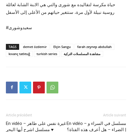
حياة مكرسة لتقاليده مع شورى والتي هي الابنة الشابة لعائلة
روسية نبيلة لأول مرة، ستتغير حياتهم من الأعلى إلى الأسفل
#سعيدوشورى
TAGS
demet özdemir
Elçin Sangu
farah zeynep abdullah
kıvanç tatlıtuğ
turkish series
مشاهدة المسلسلات التركية
Article précédent
Article suivant
En vidéo – مسلسل في السراء و
En vidéo – غيرة نفس على طاهر
الضراء – هل أعرف هذه الفتاة؟ |
♥️ مسلسل اشرح أيها البحر