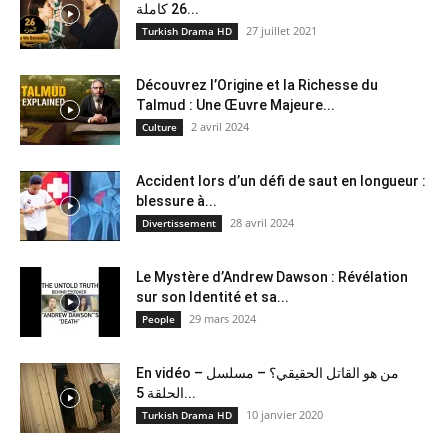
26 كاملة...
27 juillet 2021
Turkish Drama HD
Découvrez l’Origine et la Richesse du
Talmud : Une Œuvre Majeure...
2 avril 2024
Culture
Accident lors d’un défi de saut en longueur :
blessure à...
28 avril 2024
Divertissement
Le Mystère d’Andrew Dawson : Révélation
sur son Identité et sa...
29 mars 2024
People
En vidéo – من هو القاتل الحقيقي؟ – مسلسل
الحلقة 5...
10 janvier 2020
Turkish Drama HD