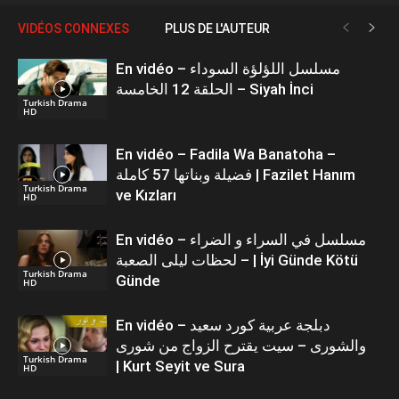
VIDÉOS CONNEXES
PLUS DE L'AUTEUR
En vidéo – مسلسل اللؤلؤة السوداء
الحلقة 12 الخامسة – Siyah İnci
Turkish Drama
HD
En vidéo – Fadila Wa Banatoha –
فضيلة وبناتها 57 كاملة | Fazilet Hanım
Turkish Drama
ve Kızları
HD
En vidéo – مسلسل في السراء و الضراء
– لحظات ليلى الصعبة | İyi Günde Kötü
Turkish Drama
Günde
HD
En vidéo – دبلجة عربية كورد سعيد
والشورى – سيت يقترح الزواج من شورى
Turkish Drama
| Kurt Seyit ve Sura
HD