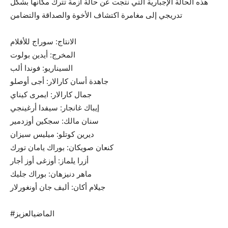
هذه الحالة الإجبارية التي نتجت عن حالة أزمة تترك مكانها بشكل
تدريجي إلى مغامرة اكتشاف الأخوة والصداقة والتضامن
الانتاج: سوراج للأفلام
المخرج: أيدين بولوت
السيناريو: فوندا ألب
جاهدة أسان كارالار: أجى أوصلو
جمال كارالار: ايمرى كيناي
إيباك غانجار: سيفدا أرغينجي
سنان مالك: سجكين أوزدمير
ديرين كوتلو: ميليس سيزان
كنعان صويكان: بوراك يامان تورك
أزرا يلماز: أوزغى أوز أجار
ماهر دنيزهان: بوراك جليك
جيلام أكان: أليف جان أونغورلار
#الماضيالعزيز