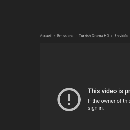
Ne
sé
Accueil
Emissions
Turkish Drama HD
pa
Sn