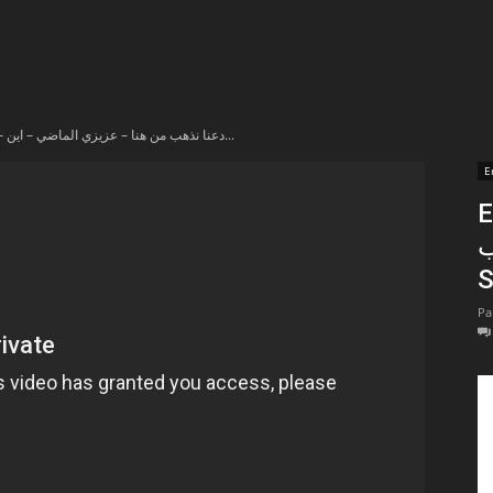
t
lectionnées
En vidéo – دعنا نذهب من هنا – عزيزي الماضي – اين...
r
E
En 
apTube
ب
S
Pa