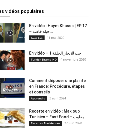
es vidéos populaires
En vidéo : Hayet Khassa | EP 17
– حياة خاصة...
11 mai 2020
حياة خاصة
En vidéo – حب للايجار الحلقة 1
4 novembre 2020
Turkish Drama HD
Comment déposer une plainte
en France: Procédure, étapes
et conseils
3 avril 2024
Apprendre
Recette en vidéo : Makloub
Tunisien – Fast Food – مقلوب...
27 juin 2020
Recettes Tunisiennes