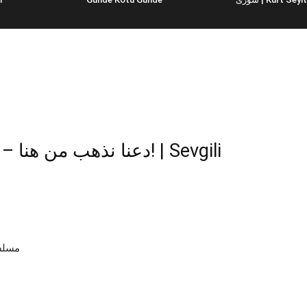
دعنا نذهب م! | Sevgili
مسلسل