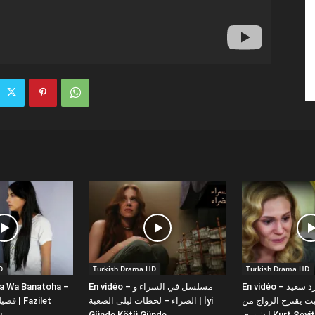
D
Turkish Drama HD
Turkish Drama HD
la Wa Banatoha –
En vidéo – مسلسل في السراء و
En vidéo – دبلجة عربية كورد سعيد
 يقترح الزواج من
الضراء – لحظات ليلى الصعبة | İyi
ı
Günde Kötü Günde
شورى | Kurt Se