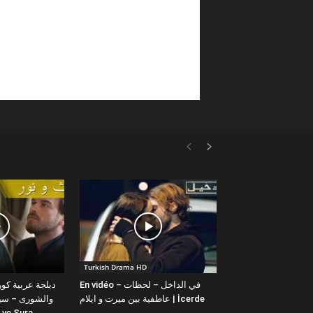
Turkish Drama HD
En vidéo – في الداخل – لحظات
عاطفية بين ميرت و ايلام | İcerde
والشورى – سيت
yit ve Sura