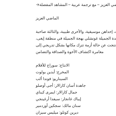
→ي العزيز – مع ترجمة عربية – المشاهد المفضلة
الماضي العزيز
ت، إحداهن موسيقية، والأخرى طبيبة، والثالثة صاحبة
لبلدة الجميلة غونشلي بهجة الجميلة في منطقة إيغى
 نتجت عن حالة أزمة تترك مكانها بشكل تدريجي إلى
مغامرة اكتشاف الأخوة والصداقة والتضامن
الانتاج: سوراج للأفلام
المخرج: أيدين بولوت
السيناريو: فوندا ألب
جاهدة أسان كارالار: أجى أوصلو
جمال كارالار: ايمرى كيناي
إيباك غانجار: سيفدا أرغينجي
سنان مالك: سجكين أوزدمير
ديرين كوتلو: ميليس سيزان