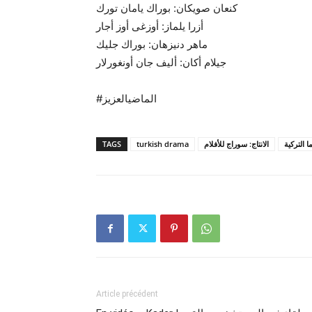
كنعان صويكان: بوراك يامان تورك
أزرا يلماز: أوزغى أوز أجار
ماهر دنيزهان: بوراك جليك
جيلام أكان: أليف جان أونغورلار
#الماضيالعزيز
TAGS
turkish drama
الانتاج: سوراج للأفلام
ا التركية
Article précédent