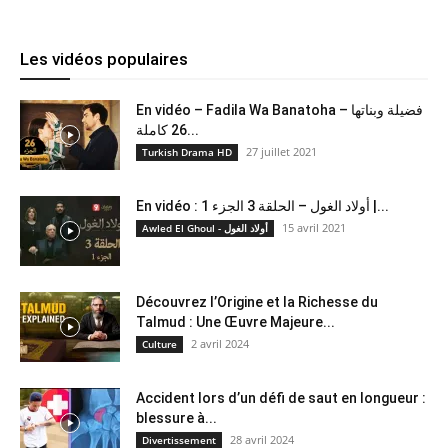
Les vidéos populaires
En vidéo – Fadila Wa Banatoha – فضيلة وبناتها
26 كاملة...
27 juillet 2021
Turkish Drama HD
En vidéo : أولاد الغول – الحلقة 3 الجزء 1 |...
15 avril 2021
Awled El Ghoul - أولاد الغول
Découvrez l’Origine et la Richesse du
Talmud : Une Œuvre Majeure...
2 avril 2024
Culture
Accident lors d’un défi de saut en longueur :
blessure à...
28 avril 2024
Divertissement