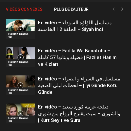
VIDÉOS CONNEXES
PLUS DE L'AUTEUR
En vidéo – مسلسل اللؤلؤة السوداء
الحلقة 12 الخامسة – Siyah İnci
Turkish Drama
HD
En vidéo – Fadila Wa Banatoha –
فضيلة وبناتها 57 كاملة | Fazilet Hanım
Turkish Drama
ve Kızları
HD
En vidéo – مسلسل في السراء و الضراء
– لحظات ليلى الصعبة | İyi Günde Kötü
Turkish Drama
Günde
HD
En vidéo – دبلجة عربية كورد سعيد
والشورى – سيت يقترح الزواج من شورى
Turkish Drama
| Kurt Seyit ve Sura
HD