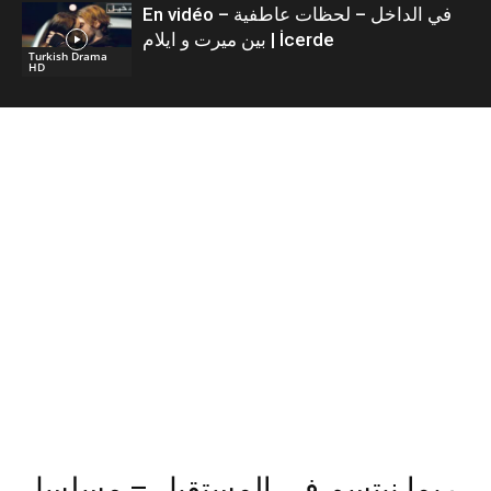
En vidéo – في الداخل – لحظات عاطفية
بين ميرت و ايلام | İcerde
Turkish Drama
HD
ربما نبتسم في المستقبل – مسلسل