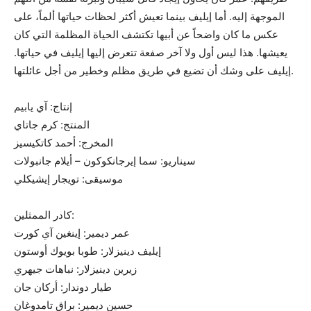
الموجهة إليه. أما إيليف بينما تعيش أكثر لحظات حياتها ألماً، على
عكس ما كان واضحاً عن أبيها تكتشف الحياة المظلمة التي كان
يعيشها. هذا ليس أول ولا آخر صفعة تتعرض إليها إيليف في حياتها.
إيليف على وشك أن تضيع في طريق مظلم وخطير من أجل عائلتها.
إنتاج: آي يابيم
المنتج: كرم جاتاي
المخرج: أحمد كاتكيسيز
سيناريو: سما إيرجانكوكون – أيلام جانبولات
موسيقى: تويجار إيشيكلي
كادر الممثلين:
عمر ديمير: إينغين آي كورت
إيليف دينيزلار: طوبا بويوك أوستون
زيرين دينيزلار: نباهات جيهري
طيار دوندار: أركان جان
حسين ديمير: براق تامدوغان