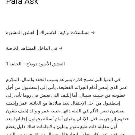
Para Ask
مسلسلات تركية : للاشتراك | العشق المشبوه →
في الداخل المشاهد الخاصة →
العشق الأسود دوبلاج – الحلقة 1
في الدنيا التي تصبح قذرة بسرعة بسبب الحقد والمال، الملازم
عمر الذي إنتصر أمام الجرائم الفظيعة، يأتي إلى إسطنبول من أجل
خطوبته من حبيبته سيبال. أما إيليف التي تعيش في روما تأتي إلى
إسطنبول من أجل الإحتفال بعيد ميلادها مع العائلة. عمر وإيليف
يعيشون نفس الألم في الليلة ذاتها. حبيبة عمر و والد إيليف يلقون
حتفهم إثر جريمة قتل. الإثنان يبقيان أمام أسئلة يجهلون إجاباتها. بعد
أول مقابلة ذات طبع متوتر ومليئ بالإتهامات هناك دليل يقطع
طريقهم. عمر كان يحاول إيجاد قاتل سيبال وتبرئة نفسه من التهم